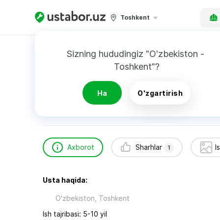
Toshkent
Bosh sahifa
Qurilish va ta’mirlash
Хасанов
Sizning hududingiz "O'zbekiston - 
Toshkent"?
Хасанов Ильдар
1
sharh
Ha
O'zgartirish
24/7
Tezkor chaqiruv
Axborot
Sharhlar
I
1
Usta haqida:
O'zbekiston, Toshkent
Ish tajribasi: 5-10 yil