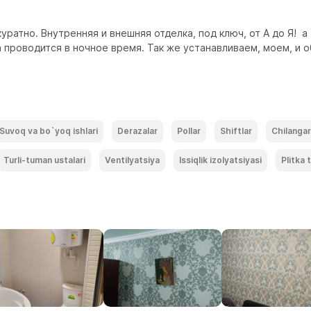
ратно. Внутренняя и внешняя отделка, под ключ, от А до Я!  а
 проводится в ночное время. Так же устанавливаем, моем, и 
Suvoq va bo`yoq ishlari
Derazalar
Pollar
Shiftlar
Chilangar
Turli-tuman ustalari
Ventilyatsiya
Issiqlik izolyatsiyasi
Plitka 