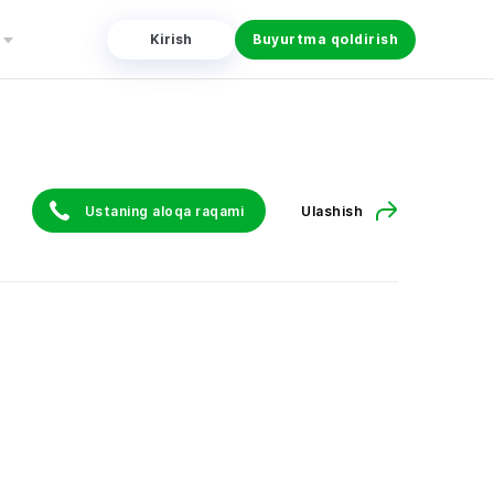
Kirish
Buyurtma qoldirish
Ustaning aloqa raqami
Ulashish