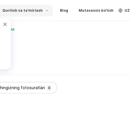
Qurilish va ta’mirlash
Blog
Mutaxassis bo‘lish
UZ
 Ильдар
shingizning fotosuratlari
8