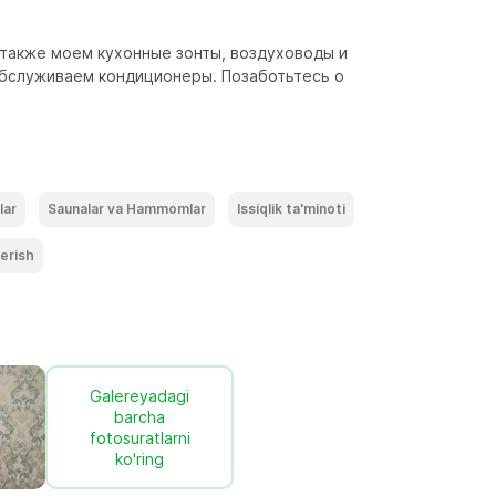
 также моем кухонные зонты, воздуховоды и 
обслуживаем кондиционеры. Позаботьтесь о 
lar
Saunalar va Hammomlar
Issiqlik ta'minoti
terish
Galereyadagi
barcha
fotosuratlarni
ko'ring