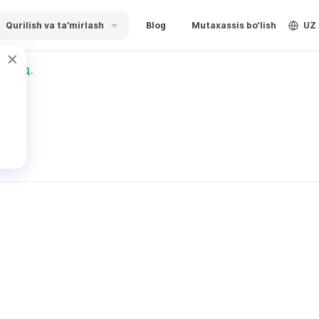
Qurilish va ta’mirlash
Blog
Mutaxassis bo‘lish
UZ
йев Д.