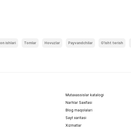
on ishlari
Tomlar
Hovuzlar
Payvandchilar
G'isht terish
Mutaxassislar katalogi
Narhlar Saxifasi
Blog maqolalari
Sayt xaritasi
Xizmatlar