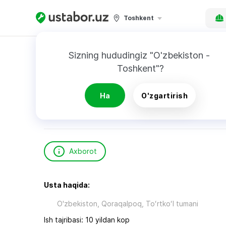
Toshkent
Bosh sahifa
Qurilish va ta’mirlash
Хангелди
Sizning hududingiz "O'zbekiston - 
Toshkent"?
Хангелдийев Д.
Ha
O'zgartirish
Axborot
Usta haqida:
O'zbekiston, Qoraqalpoq, Toʻrtkoʻl tumani
Ish tajribasi: 10 yildan kop