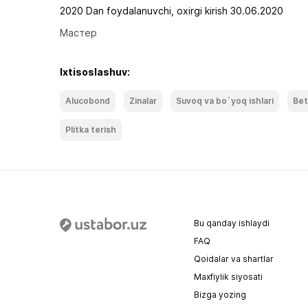
2020 Dan foydalanuvchi, oxirgi kirish 30.06.2020
Мастер
Ixtisoslashuv:
Alucobond
Zinalar
Suvoq va bo`yoq ishlari
Bet
Plitka terish
Bu qanday ishlaydi
FAQ
Qoidalar va shartlar
Maxfiylik siyosati
Bizga yozing