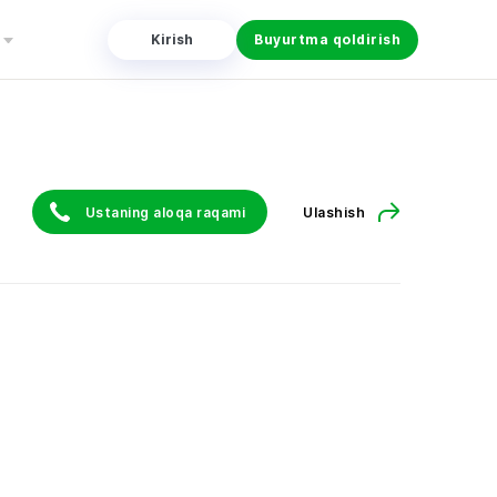
Kirish
Buyurtma qoldirish
Ustaning aloqa raqami
Ulashish