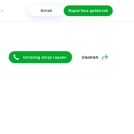
Kirish
Buyurtma qoldirish
Ustaning aloqa raqami
Ulashish