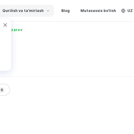
Qurilish va ta’mirlash
Blog
Mutaxassis bo‘lish
UZ
Ollonazarov
8