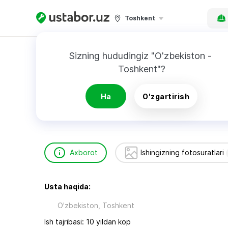
Toshkent
Bosh sahifa
Qurilish va ta’mirlash
Safarali 
Sizning hududingiz "O'zbekiston - 
Toshkent"?
Safarali Ollonazarov
Ha
O'zgartirish
24/7
Tezkor chaqiruv
Axborot
Ishingizning fotosuratlari
Usta haqida:
O'zbekiston, Toshkent
Ish tajribasi: 10 yildan kop