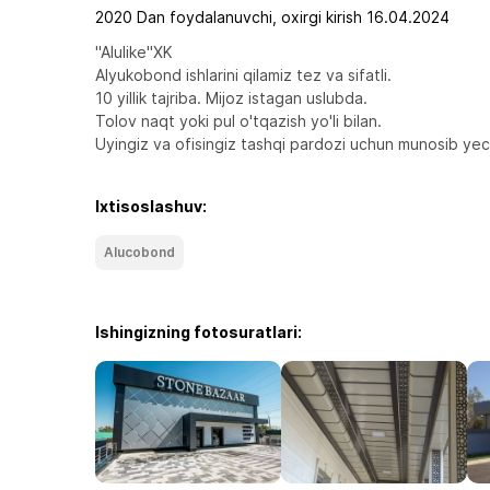
2020 Dan foydalanuvchi, oxirgi kirish 16.04.2024
"Alulike"XK 

Alyukobond ishlarini qilamiz tez va sifatli.

10 yillik tajriba. Mijoz istagan uslubda.

Tolov naqt yoki pul o'tqazish yo'li bilan.

Uyingiz va ofisingiz tashqi pardozi uchun munosib yec
Ixtisoslashuv:
Alucobond
Ishingizning fotosuratlari: