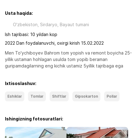
Usta haqida:
O'zbekiston, Sirdaryo, Bayaut tumani
Ish tajribasi: 10 yildan kop
2022 Dan foydalanuvchi, oxirgi kirish 15.02.2022
Men To'ychiboyev Bahrom tom yopish va remont boyicha 25- 
yillik ustaman hohlagan usulda tom yopib beraman 
guripamdagilarning eng kichik ustamiz 5yillik tajribaga ega
Ixtisoslashuv:
Eshiklar
Tomlar
Shiftlar
Gipsokarton
Pollar
Ishingizning fotosuratlari: