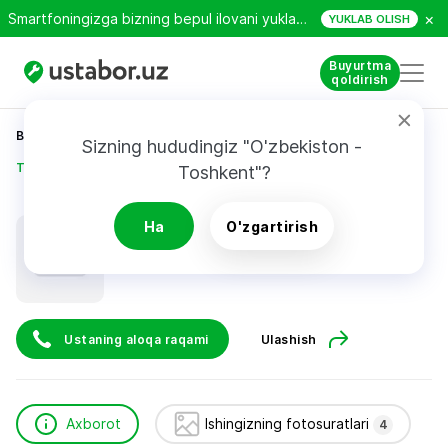
×
Smartfoningizga bizning bepul ilovani yuklab oling!
YUKLAB OLISH
Buyurtma
qoldirish
Bosh sahifa
Qurilish va ta’mirlash
Sizning hududingiz "O'zbekiston - 
To'ychiboyev Bahrom
Toshkent"?
To'ychiboyev Bahrom
Ha
O'zgartirish
Ustaning aloqa raqami
Ulashish
Axborot
Ishingizning fotosuratlari
4