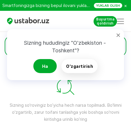
×
Smartfoningizga bizning bepul ilovani yuklab oling!
YUKLAB OLISH
Buyurtma
qoldirish
Sizning hududingiz "O'zbekiston - 
Alucobond
Toshkent"?
Ha
O'zgartirish
QIDIRUV NATIJALARI
Filtri
Sizning so'rovingiz bo’yicha hech narsa topilmadi. Bo'limni
o'zgartirib, zarur toifani tanlashga yoki boshqa so'rovni
kiritishga urinib ko’ring