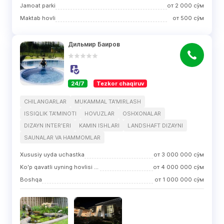
Jamoat parki
от
2 000
сўм
Maktab hovli
от
500
сўм
Дильмир Баиров
24/7
Tezkor chaqiruv
CHILANGARLAR
MUKAMMAL TA'MIRLASH
ISSIQLIK TA'MINOTI
HOVUZLAR
OSHXONALAR
DIZAYN INTER'ERI
KAMIN ISHLARI
LANDSHAFT DIZAYNI
SAUNALAR VA HAMMOMLAR
Xususiy uyda uchastka
от
3 000 000
сўм
Ko'p qavatli uyning hovlisi (hovli)
от
4 000 000
сўм
Boshqa
от
1 000 000
сўм