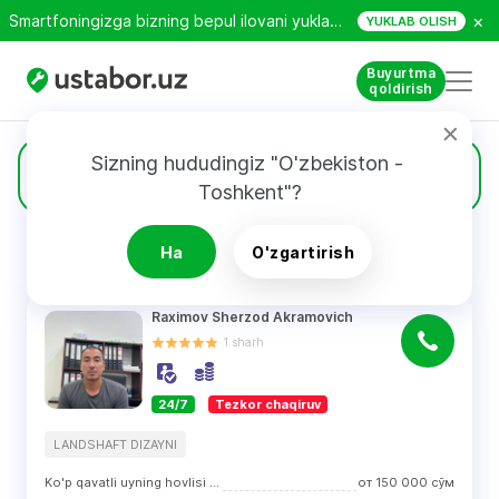
×
Smartfoningizga bizning bepul ilovani yuklab oling!
YUKLAB OLISH
Buyurtma
qoldirish
Sizning hududingiz "O'zbekiston - 
257
Landshaft dizayni
Toshkent"?
Ha
O'zgartirish
QIDIRUV NATIJALARI
Filtri
Raximov Sherzod Akramovich
1
sharh
24/7
Tezkor chaqiruv
LANDSHAFT DIZAYNI
Ko'p qavatli uyning hovlisi (hovli)
от
150 000
сўм