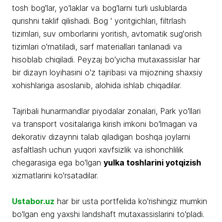
tosh bog'lar, yo'laklar va bog'larni turli uslublarda
qurishni taklif qilishadi. Bog ' yoritgichlari, filtrlash
tizimlari, suv omborlarini yoritish, avtomatik sug'orish
tizimlari o'rnatiladi, sarf materiallari tanlanadi va
hisoblab chiqiladi. Peyzaj bo'yicha mutaxassislar har
bir dizayn loyihasini o'z tajribasi va mijozning shaxsiy
xohishlariga asoslanib, alohida ishlab chiqadilar.
Tajribali hunarmandlar piyodalar zonalari, Park yo'llari
va transport vositalariga kirish imkoni bo'lmagan va
dekorativ dizaynni talab qiladigan boshqa joylarni
asfaltlash uchun yuqori xavfsizlik va ishonchlilik
chegarasiga ega bo'lgan
yulka toshlarini yotqizish
xizmatlarini ko'rsatadilar.
Ustabor.uz
har bir usta portfelida ko'rishingiz mumkin
bo'lgan eng yaxshi landshaft mutaxassislarini to'pladi.