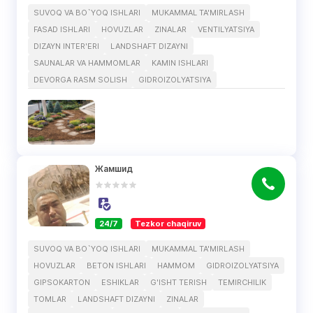
SUVOQ VA BO`YOQ ISHLARI
MUKAMMAL TA'MIRLASH
FASAD ISHLARI
HOVUZLAR
ZINALAR
VENTILYATSIYA
DIZAYN INTER'ERI
LANDSHAFT DIZAYNI
SAUNALAR VA HAMMOMLAR
KAMIN ISHLARI
DEVORGA RASM SOLISH
GIDROIZOLYATSIYA
Жамшид
24/7
Tezkor chaqiruv
SUVOQ VA BO`YOQ ISHLARI
MUKAMMAL TA'MIRLASH
HOVUZLAR
BETON ISHLARI
HAMMOM
GIDROIZOLYATSIYA
GIPSOKARTON
ESHIKLAR
G'ISHT TERISH
TEMIRCHILIK
TOMLAR
LANDSHAFT DIZAYNI
ZINALAR