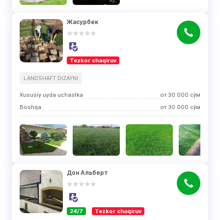
Жасурбек
Tezkor chaqiruv
LANDSHAFT DIZAYNI
Xususiy uyda uchastka
от
30 000
сўм
Boshqa
от
30 000
сўм
Дон Альберт
24/7
Tezkor chaqiruv