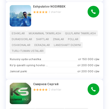
Eshpulatov NODIRBEK
3
sharhlar
ESHIKLAR
MUKAMMAL TA'MIRLASH
QULFLARNI TAMIRLASH
DURADGORLAR
SHIFTLAR
ZINALAR
POLLAR
OSHXONALAR
DERAZALAR
LANDSHAFT DIZAYNI
TURLI-TUMAN USTALARI
Xususiy uyda uchastka
от
150 000
сўм
Ko'p qavatli uyning hovlisi (hovli)
от
200 000
сўм
Jamoat parki
от
200 000
сўм
Смирнов Сергей
2
sharhlar