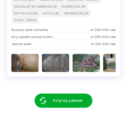
SAUNALAR VA HAMMOMLAR
DURADGORLAR
BETON ISHLARI
HOVUZLAR
PAYVANDCHILAR
G'ISHT TERISH
Xususiy uyda uchastka
от
300 000
сўм
Ko'p qavatli uyning hovlisi (hovli)
от
300 000
сўм
Jamoat parki
от
250 000
сўм
Ko'proq yuklash