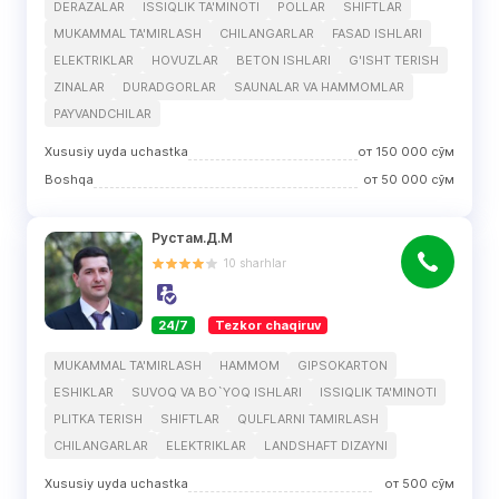
DERAZALAR
ISSIQLIK TA'MINOTI
POLLAR
SHIFTLAR
MUKAMMAL TA'MIRLASH
CHILANGARLAR
FASAD ISHLARI
ELEKTRIKLAR
HOVUZLAR
BETON ISHLARI
G'ISHT TERISH
ZINALAR
DURADGORLAR
SAUNALAR VA HAMMOMLAR
PAYVANDCHILAR
Xususiy uyda uchastka
от
150 000
сўм
Boshqa
от
50 000
сўм
Рустам.Д.М
10
sharhlar
24/7
Tezkor chaqiruv
MUKAMMAL TA'MIRLASH
HAMMOM
GIPSOKARTON
ESHIKLAR
SUVOQ VA BO`YOQ ISHLARI
ISSIQLIK TA'MINOTI
PLITKA TERISH
SHIFTLAR
QULFLARNI TAMIRLASH
CHILANGARLAR
ELEKTRIKLAR
LANDSHAFT DIZAYNI
Xususiy uyda uchastka
от
500
сўм