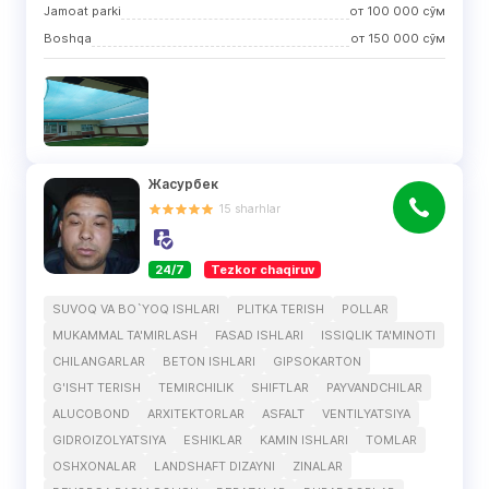
Jamoat parki
от
100 000
сўм
Boshqa
от
150 000
сўм
Жасурбек
15
sharhlar
24/7
Tezkor chaqiruv
SUVOQ VA BO`YOQ ISHLARI
PLITKA TERISH
POLLAR
MUKAMMAL TA'MIRLASH
FASAD ISHLARI
ISSIQLIK TA'MINOTI
CHILANGARLAR
BETON ISHLARI
GIPSOKARTON
G'ISHT TERISH
TEMIRCHILIK
SHIFTLAR
PAYVANDCHILAR
ALUCOBOND
ARXITEKTORLAR
ASFALT
VENTILYATSIYA
GIDROIZOLYATSIYA
ESHIKLAR
KAMIN ISHLARI
TOMLAR
OSHXONALAR
LANDSHAFT DIZAYNI
ZINALAR