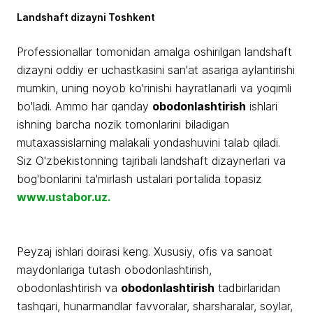
Landshaft dizayni Toshkent
Professionallar tomonidan amalga oshirilgan landshaft
dizayni oddiy er uchastkasini san'at asariga aylantirishi
mumkin, uning noyob ko'rinishi hayratlanarli va yoqimli
bo'ladi. Ammo har qanday
obodonlashtirish
ishlari
ishning barcha nozik tomonlarini biladigan
mutaxassislarning malakali yondashuvini talab qiladi.
Siz O'zbekistonning tajribali landshaft dizaynerlari va
bog'bonlarini ta'mirlash ustalari portalida topasiz
www.ustabor.uz.
Peyzaj ishlari doirasi keng. Xususiy, ofis va sanoat
maydonlariga tutash obodonlashtirish,
obodonlashtirish va
obodonlashtirish
tadbirlaridan
tashqari, hunarmandlar favvoralar, sharsharalar, soylar,