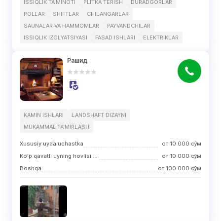
ISSIQLIK TA'MINOTI
PLITKA TERISH
DURADGORLAR
POLLAR
SHIFTLAR
CHILANGARLAR
SAUNALAR VA HAMMOMLAR
PAYVANDCHILAR
ISSIQLIK IZOLYATSIYASI
FASAD ISHLARI
ELEKTRIKLAR
Рашид
KAMIN ISHLARI
LANDSHAFT DIZAYNI
MUKAMMAL TA'MIRLASH
Xususiy uyda uchastka
от
10 000
сўм
Ko'p qavatli uyning hovlisi (hovli)
от
10 000
сўм
Boshqa
от
100 000
сўм