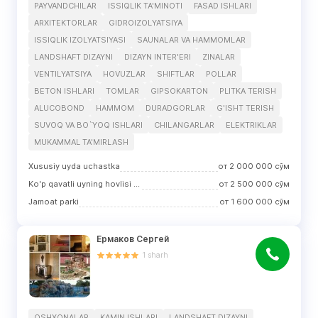
PAYVANDCHILAR
ISSIQLIK TA'MINOTI
FASAD ISHLARI
ARXITEKTORLAR
GIDROIZOLYATSIYA
ISSIQLIK IZOLYATSIYASI
SAUNALAR VA HAMMOMLAR
LANDSHAFT DIZAYNI
DIZAYN INTER'ERI
ZINALAR
VENTILYATSIYA
HOVUZLAR
SHIFTLAR
POLLAR
BETON ISHLARI
TOMLAR
GIPSOKARTON
PLITKA TERISH
ALUCOBOND
HAMMOM
DURADGORLAR
G'ISHT TERISH
SUVOQ VA BO`YOQ ISHLARI
CHILANGARLAR
ELEKTRIKLAR
MUKAMMAL TA'MIRLASH
Xususiy uyda uchastka
от
2 000 000
сўм
Ko'p qavatli uyning hovlisi (hovli)
от
2 500 000
сўм
Jamoat parki
от
1 600 000
сўм
Ермаков Сергей
1
sharh
OSHXONALAR
KAMIN ISHLARI
LANDSHAFT DIZAYNI