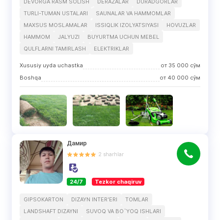
DEVORGA RASM SOLISH
DERAZALAR
DURADGORLAR
TURLI-TUMAN USTALARI
SAUNALAR VA HAMMOMLAR
MAXSUS MOSLAMALAR
ISSIQLIK IZOLYATSIYASI
HOVUZLAR
HAMMOM
JALYUZI
BUYURTMA UCHUN MEBEL
QULFLARNI TAMIRLASH
ELEKTRIKLAR
Xususiy uyda uchastka
от
35 000
сўм
Boshqa
от
40 000
сўм
Дамир
2
sharhlar
24/7
Tezkor chaqiruv
GIPSOKARTON
DIZAYN INTER'ERI
TOMLAR
LANDSHAFT DIZAYNI
SUVOQ VA BO`YOQ ISHLARI