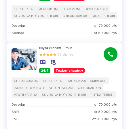
ELEKTRIKLAR
ALUCOBOND
HAMMOM
GIPSOKARTON
SUVOQ VA BO`YOQ ISHLARI
CHILANGARLAR
FASAD ISHLARI
Devorlar
от
70 000
сўм
Boshqa
от
80 000
сўм
Niyazklichev Timur
58
sharhlar
24/7
Tezkor chaqiruv
CHILANGARLAR
ELEKTRIKLAR
MUKAMMAL TA'MIRLASH
ISSIQLIK TA'MINOTI
BETON ISHLARI
GIPSOKARTON
VENTILYATSIYA
SUVOQ VA BO`YOQ ISHLARI
PLITKA TERISH
Devorlar
от
70 000
сўм
Shift
от
80 000
сўм
Pol
от
100 000
сўм