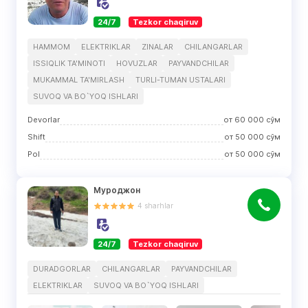
24/7
Tezkor chaqiruv
HAMMOM
ELEKTRIKLAR
ZINALAR
CHILANGARLAR
ISSIQLIK TA'MINOTI
HOVUZLAR
PAYVANDCHILAR
MUKAMMAL TA'MIRLASH
TURLI-TUMAN USTALARI
SUVOQ VA BO`YOQ ISHLARI
Devorlar
от
60 000
сўм
Shift
от
50 000
сўм
Pol
от
50 000
сўм
Муроджон
4
sharhlar
24/7
Tezkor chaqiruv
DURADGORLAR
CHILANGARLAR
PAYVANDCHILAR
ELEKTRIKLAR
SUVOQ VA BO`YOQ ISHLARI