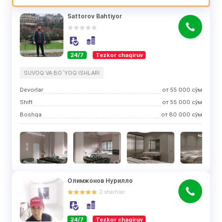
Sattorov Bahtiyor
24/7
Tezkor chaqiruv
SUVOQ VA BO`YOQ ISHLARI
Devorlar
от
55 000
сўм
Shift
от
55 000
сўм
Boshqa
от
80 000
сўм
Олимжонов Нурилло
2
sharhlar
24/7
Tezkor chaqiruv