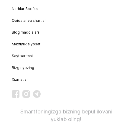
Narhlar Saxifasi
Qoidalar va shartlar
Blog maqolalari
Maxfiylik siyosati
Sayt xaritasi
Bizga yozing
Xizmatlar
Smartfoningizga bizning bepul ilovani
yuklab oling!