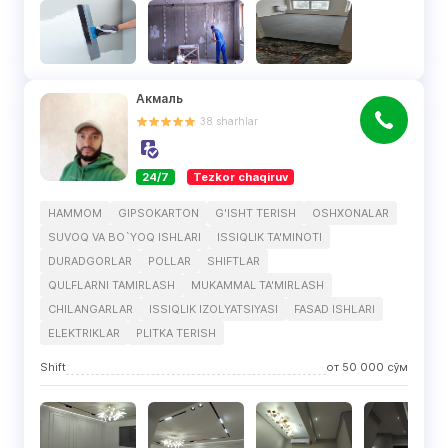
Акмаль
38
sharhlar
24/7
Tezkor chaqiruv
HAMMOM
GIPSOKARTON
G'ISHT TERISH
OSHXONALAR
SUVOQ VA BO`YOQ ISHLARI
ISSIQLIK TA'MINOTI
DURADGORLAR
POLLAR
SHIFTLAR
QULFLARNI TAMIRLASH
MUKAMMAL TA'MIRLASH
CHILANGARLAR
ISSIQLIK IZOLYATSIYASI
FASAD ISHLARI
ELEKTRIKLAR
PLITKA TERISH
Shift
от
50 000
сўм