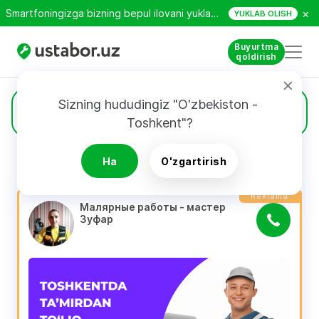
×
Smartfoningizga bizning bepul ilovani yuklab oling!
YUKLAB OLISH
Buyurtma
qoldirish
Sizning hududingiz "O'zbekiston - 
1483
Suvoq va bo`yoq ishlari
Toshkent"?
Ha
O'zgartirish
QIDIRUV NATIJALARI
Filtri
Reklama
Малярные работы - мастер 
Зуфар 