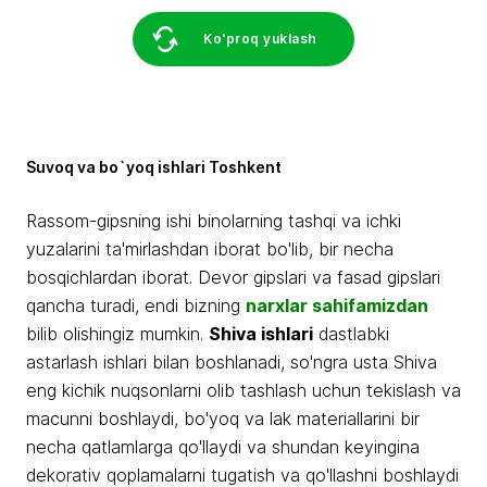
Ko'proq yuklash
Suvoq va bo`yoq ishlari Toshkent
Rassom-gipsning ishi binolarning tashqi va ichki
yuzalarini ta'mirlashdan iborat bo'lib, bir necha
bosqichlardan iborat. Devor gipslari va fasad gipslari
qancha turadi, endi bizning
narxlar sahifamizdan
bilib olishingiz mumkin.
Shiva ishlari
dastlabki
astarlash ishlari bilan boshlanadi, so'ngra usta Shiva
eng kichik nuqsonlarni olib tashlash uchun tekislash va
macunni boshlaydi, bo'yoq va lak materiallarini bir
necha qatlamlarga qo'llaydi va shundan keyingina
dekorativ qoplamalarni tugatish va qo'llashni boshlaydi