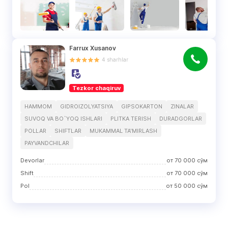
Farrux Xusanov
4
sharhlar
Tezkor chaqiruv
HAMMOM
GIDROIZOLYATSIYA
GIPSOKARTON
ZINALAR
SUVOQ VA BO`YOQ ISHLARI
PLITKA TERISH
DURADGORLAR
POLLAR
SHIFTLAR
MUKAMMAL TA'MIRLASH
PAYVANDCHILAR
Devorlar
от
70 000
сўм
Shift
от
70 000
сўм
Pol
от
50 000
сўм