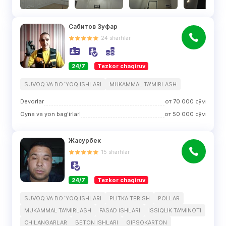
Сабитов Зуфар
24
sharhlar
24/7
Tezkor chaqiruv
SUVOQ VA BO`YOQ ISHLARI
MUKAMMAL TA'MIRLASH
Devorlar
от
70 000
сўм
Oyna va yon bag'irlari
от
50 000
сўм
Жасурбек
15
sharhlar
24/7
Tezkor chaqiruv
SUVOQ VA BO`YOQ ISHLARI
PLITKA TERISH
POLLAR
MUKAMMAL TA'MIRLASH
FASAD ISHLARI
ISSIQLIK TA'MINOTI
CHILANGARLAR
BETON ISHLARI
GIPSOKARTON