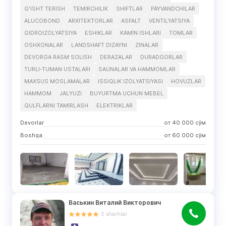
G'ISHT TERISH
TEMIRCHILIK
SHIFTLAR
PAYVANDCHILAR
ALUCOBOND
ARXITEKTORLAR
ASFALT
VENTILYATSIYA
GIDROIZOLYATSIYA
ESHIKLAR
KAMIN ISHLARI
TOMLAR
OSHXONALAR
LANDSHAFT DIZAYNI
ZINALAR
DEVORGA RASM SOLISH
DERAZALAR
DURADGORLAR
TURLI-TUMAN USTALARI
SAUNALAR VA HAMMOMLAR
MAXSUS MOSLAMALAR
ISSIQLIK IZOLYATSIYASI
HOVUZLAR
HAMMOM
JALYUZI
BUYURTMA UCHUN MEBEL
QULFLARNI TAMIRLASH
ELEKTRIKLAR
Devorlar
от
40 000
сўм
Boshqa
от
60 000
сўм
Васькин Виталий Викторович
5
sharhlar