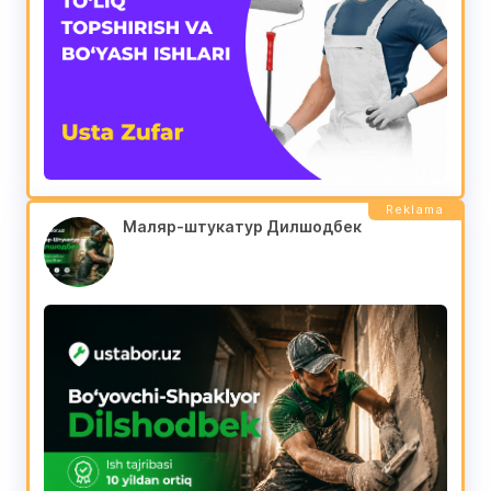
Reklama
Маляр-штукатур Дилшодбек