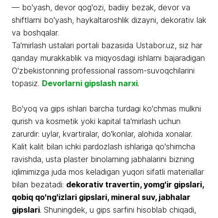
— bo'yash, devor qog'ozi, badiiy bezak, devor va
shiftlarni bo'yash, haykaltaroshlik dizayni, dekorativ lak
va boshqalar.
Ta'mirlash ustalari portali bazasida Ustabor.uz, siz har
qanday murakkablik va miqyosdagi ishlarni bajaradigan
O'zbekistonning professional rassom-suvoqchilarini
topasiz.
Devorlarni gipslash narxi
.
Bo'yoq va gips ishlari barcha turdagi ko'chmas mulkni
qurish va kosmetik yoki kapital ta'mirlash uchun
zarurdir: uylar, kvartiralar, do'konlar, alohida xonalar.
Kalit kalit bilan ichki pardozlash ishlariga qo'shimcha
ravishda, usta plaster binolarning jabhalarini bizning
iqlimimizga juda mos keladigan yuqori sifatli materiallar
bilan bezatadi:
dekorativ travertin, yomg'ir gipslari,
qobiq qo'ng'izlari gipslari, mineral suv, jabhalar
gipslari
. Shuningdek, u gips sarfini hisoblab chiqadi,