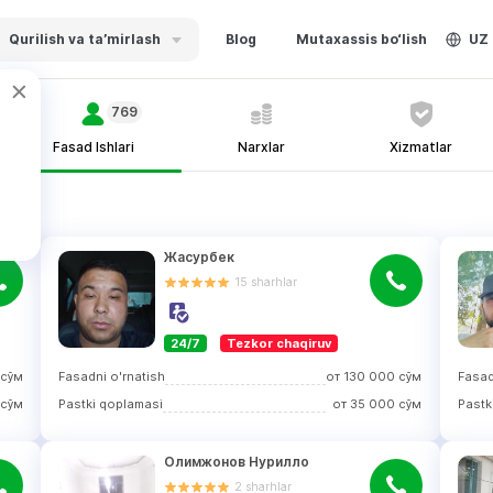
Qurilish va ta’mirlash
Blog
Mutaxassis bo‘lish
UZ
769
Fasad Ishlari
Narxlar
Xizmatlar
Жасурбек
15
sharhlar
24/7
Tezkor chaqiruv
сўм
Fasadni o'rnatish
от
130 000
сўм
Fasad
сўм
Pastki qoplamasi
от
35 000
сўм
Pastk
Олимжонов Нурилло
2
sharhlar