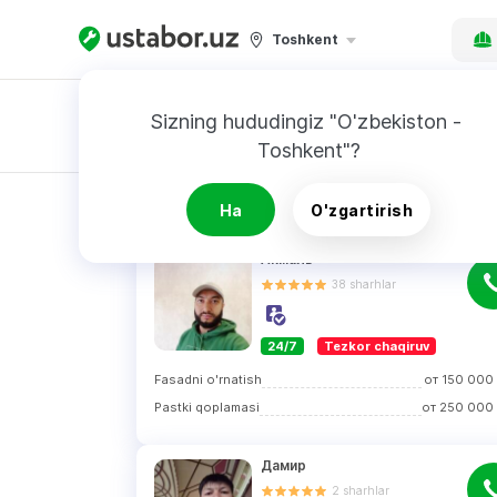
Toshkent
Sizning hududingiz "O'zbekiston - 
Toshkent"?
Buyurtnoma
QIDIRUV NATIJALARI
Ha
O'zgartirish
Акмаль
38
sharhlar
24/7
Tezkor chaqiruv
Fasadni o'rnatish
от
150 000
Pastki qoplamasi
от
250 000
Дамир
2
sharhlar