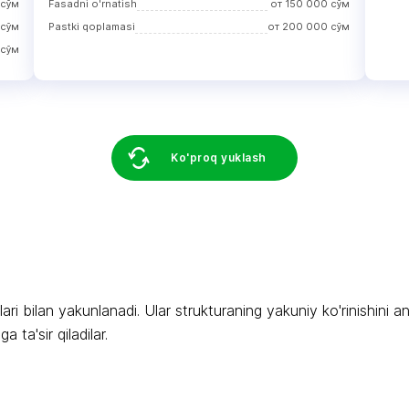
сўм
Fasadni o'rnatish
от
150 000
сўм
сўм
Pastki qoplamasi
от
200 000
сўм
сўм
Ko'proq yuklash
ari bilan yakunlanadi. Ular strukturaning yakuniy ko'rinishini an
a ta'sir qiladilar.