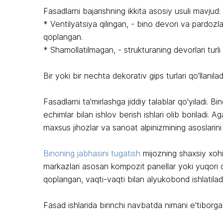
Fasadlarni bajarishning ikkita asosiy usuli mavjud:
* Ventilyatsiya qilingan, - bino devori va pardozla
qoplangan.
* Shamollatilmagan, - strukturaning devorlari turli
Bir yoki bir nechta dekorativ gips turlari qo'llanilad
Fasadlarni ta'mirlashga jiddiy talablar qo'yiladi. B
echimlar bilan ishlov berish ishlari olib boriladi. 
maxsus jihozlar va sanoat alpinizmining asoslarini 
Binoning jabhasini tugatish
mijozning shaxsiy xohis
markazlari asosan kompozit panellar yoki yuqori q
qoplangan, vaqti-vaqti bilan alyukobond ishlatiladi
Fasad ishlarida birinchi navbatda nimani e'tiborga