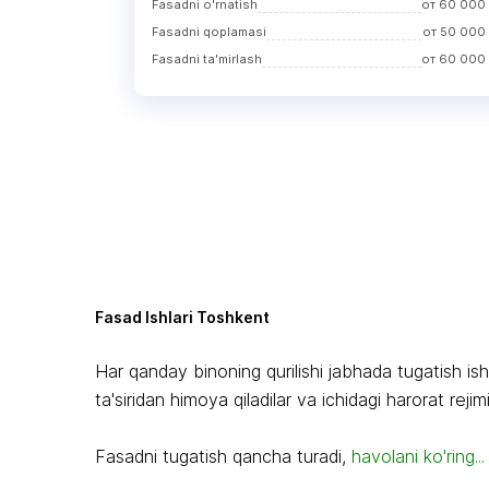
Fasadni o'rnatish
от
60 000
Fasadni qoplamasi
от
50 000
Fasadni ta'mirlash
от
60 000
Fasad Ishlari Toshkent
Har qanday binoning qurilishi jabhada tugatish ishl
ta'siridan himoya qiladilar va ichidagi harorat rejimig
Fasadni tugatish qancha turadi,
havolani ko'ring...