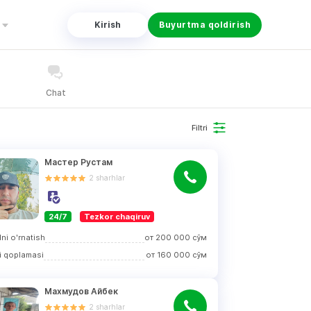
Kirish
Buyurtma qoldirish
Chat
Filtri
Мастер Рустам
2
sharhlar
24/7
Tezkor chaqiruv
ni o'rnatish
от
200 000
сўм
i qoplamasi
от
160 000
сўм
Махмудов Айбек
2
sharhlar