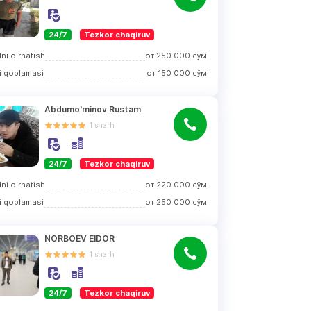
24/7
Tezkor chaqiruv
ni o'rnatish
от
250 000
сўм
i qoplamasi
от
150 000
сўм
Abdumo'minov Rustam
1
sharh
24/7
Tezkor chaqiruv
ni o'rnatish
от
220 000
сўм
i qoplamasi
от
250 000
сўм
NORBOEV EIDOR
1
sharh
24/7
Tezkor chaqiruv