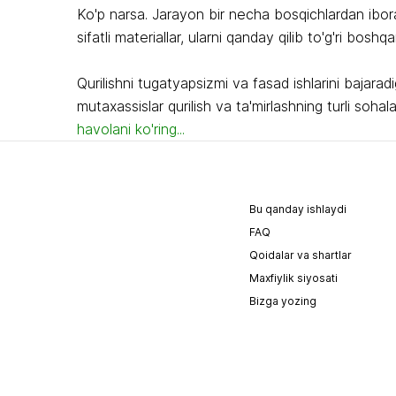
Ko'p narsa. Jarayon bir necha bosqichlardan iborat
sifatli materiallar, ularni qanday qilib to'g'ri bos
Qurilishni tugatyapsizmi va fasad ishlarini bajara
mutaxassislar qurilish va ta'mirlashning turli sohal
havolani ko'ring...
Bu qanday ishlaydi
FAQ
Qoidalar va shartlar
Maxfiylik siyosati
Bizga yozing