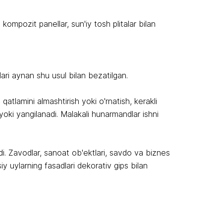
 kompozit panellar, sun'iy tosh plitalar bilan
halari aynan shu usul bilan bezatilgan.
qatlamini almashtirish yoki o'rnatish, kerakli
i yoki yangilanadi. Malakali hunarmandlar ishni
di. Zavodlar, sanoat ob'ektlari, savdo va biznes
y uylarning fasadlari dekorativ gips bilan