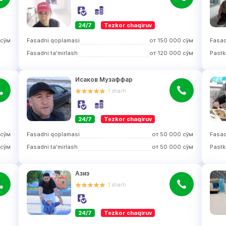
24/7
Tezkor chaqiruv
сўм
Fasadni qoplamasi
от
150 000
сўм
Fasad
Fasadni ta'mirlash
от
120 000
сўм
Pastk
Исаков Музаффар
1
sharh
24/7
Tezkor chaqiruv
сўм
Fasadni qoplamasi
от
50 000
сўм
Fasad
сўм
Fasadni ta'mirlash
от
50 000
сўм
Pastk
Азиз
1
sharh
24/7
Tezkor chaqiruv