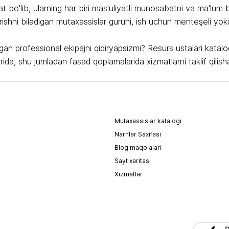
 bo'lib, ularning har biri mas'uliyatli munosabatni va ma'lum bi
hqarishni biladigan mutaxassislar guruhi, ish uchun menteşeli yoki
digan professional ekipajni qidiryapsizmi? Resurs ustalari kata
arida, shu jumladan fasad qoplamalarida xizmatlarni taklif qilish
Mutaxassislar katalogi
Narhlar Saxifasi
Blog maqolalari
Sayt xaritasi
Xizmatlar