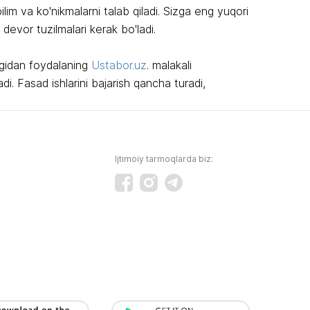
lim va ko'nikmalarni talab qiladi. Sizga eng yuqori
 devor tuzilmalari kerak bo'ladi.
logidan foydalaning
Ustabor.uz
. malakali
adi. Fasad ishlarini bajarish qancha turadi,
Ijtimoiy tarmoqlarda biz: