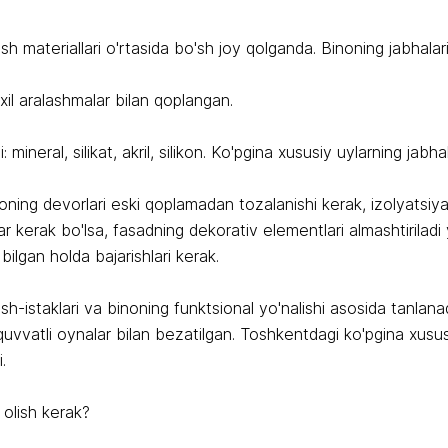
sh materiallari o'rtasida bo'sh joy qolganda. Binoning jabhalari
 xil aralashmalar bilan qoplangan.
i: mineral, silikat, akril, silikon. Ko'pgina xususiy uylarning jab
inoning devorlari eski qoplamadan tozalanishi kerak, izolyatsiya 
Agar kerak bo'lsa, fasadning dekorativ elementlari almashtirilad
bilgan holda bajarishlari kerak.
h-istaklari va binoning funktsional yo'nalishi asosida tanlana
uvvatli oynalar bilan bezatilgan. Toshkentdagi ko'pgina xususi
.
 olish kerak?