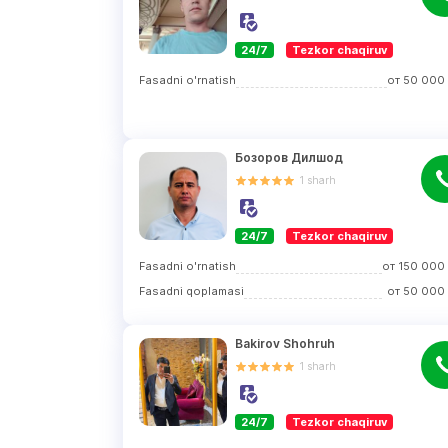
24/7
Tezkor chaqiruv
Fasadni o'rnatish
от
50 000
Бозоров Дилшод
1
sharh
24/7
Tezkor chaqiruv
Fasadni o'rnatish
от
150 000
Fasadni qoplamasi
от
50 000
Bakirov Shohruh
1
sharh
24/7
Tezkor chaqiruv