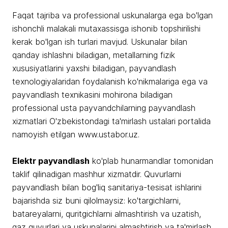
Faqat tajriba va professional uskunalarga ega bo'lgan
ishonchli malakali mutaxassisga ishonib topshirilishi
kerak bo'lgan ish turlari mavjud. Uskunalar bilan
qanday ishlashni biladigan, metallarning fizik
xususiyatlarini yaxshi biladigan, payvandlash
texnologiyalaridan foydalanish ko'nikmalariga ega va
payvandlash texnikasini mohirona biladigan
professional usta payvandchilarning payvandlash
xizmatlari O'zbekistondagi ta'mirlash ustalari portalida
namoyish etilgan www.ustabor.uz.
Elektr payvandlash
ko'plab hunarmandlar tomonidan
taklif qilinadigan mashhur xizmatdir. Quvurlarni
payvandlash bilan bog'liq sanitariya-tesisat ishlarini
bajarishda siz buni qilolmaysiz: ko'targichlarni,
batareyalarni, quritgichlarni almashtirish va uzatish,
gaz quvurlari va uskunalarini almashtirish va ta'mirlash.