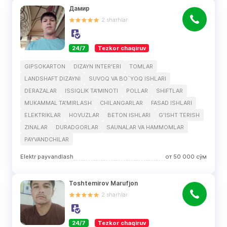
Дамир
2
sharhlar
24/7
Tezkor chaqiruv
GIPSOKARTON
DIZAYN INTER'ERI
TOMLAR
LANDSHAFT DIZAYNI
SUVOQ VA BO`YOQ ISHLARI
DERAZALAR
ISSIQLIK TA'MINOTI
POLLAR
SHIFTLAR
MUKAMMAL TA'MIRLASH
CHILANGARLAR
FASAD ISHLARI
ELEKTRIKLAR
HOVUZLAR
BETON ISHLARI
G'ISHT TERISH
ZINALAR
DURADGORLAR
SAUNALAR VA HAMMOMLAR
PAYVANDCHILAR
Elektr payvandlash
от
50 000
сўм
Toshtemirov Marufjon
2
sharhlar
24/7
Tezkor chaqiruv