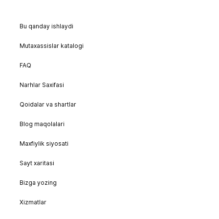
Bu qanday ishlaydi
Mutaxassislar katalogi
FAQ
Narhlar Saxifasi
Qoidalar va shartlar
Blog maqolalari
Maxfiylik siyosati
Sayt xaritasi
Bizga yozing
Xizmatlar