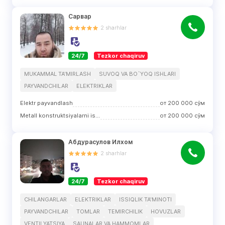
Сарвар
2
sharhlar
24/7
Tezkor chaqiruv
MUKAMMAL TA'MIRLASH
SUVOQ VA BO`YOQ ISHLARI
PAYVANDCHILAR
ELEKTRIKLAR
Elektr payvandlash
от
200 000
сўм
Metall konstruktsiyalarni ishlab chiqarish
от
200 000
сўм
Абдурасулов Илхом
2
sharhlar
24/7
Tezkor chaqiruv
CHILANGARLAR
ELEKTRIKLAR
ISSIQLIK TA'MINOTI
PAYVANDCHILAR
TOMLAR
TEMIRCHILIK
HOVUZLAR
VENTILYATSIYA
SAUNALAR VA HAMMOMLAR