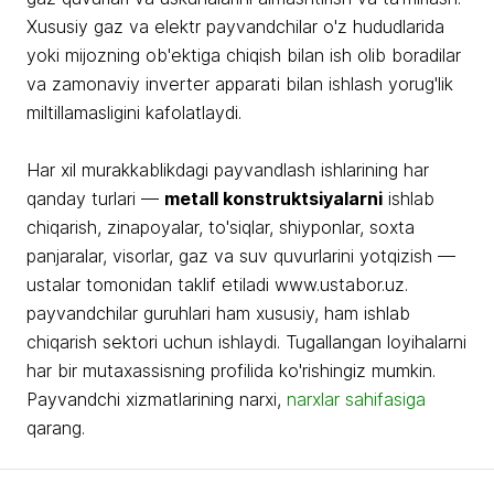
Xususiy gaz va elektr payvandchilar o'z hududlarida
yoki mijozning ob'ektiga chiqish bilan ish olib boradilar
va zamonaviy inverter apparati bilan ishlash yorug'lik
miltillamasligini kafolatlaydi.
Har xil murakkablikdagi payvandlash ishlarining har
qanday turlari —
metall konstruktsiyalarni
ishlab
chiqarish, zinapoyalar, to'siqlar, shiyponlar, soxta
panjaralar, visorlar, gaz va suv quvurlarini yotqizish —
ustalar tomonidan taklif etiladi www.ustabor.uz.
payvandchilar guruhlari ham xususiy, ham ishlab
chiqarish sektori uchun ishlaydi. Tugallangan loyihalarni
har bir mutaxassisning profilida ko'rishingiz mumkin.
Payvandchi xizmatlarining narxi,
narxlar sahifasiga
qarang.