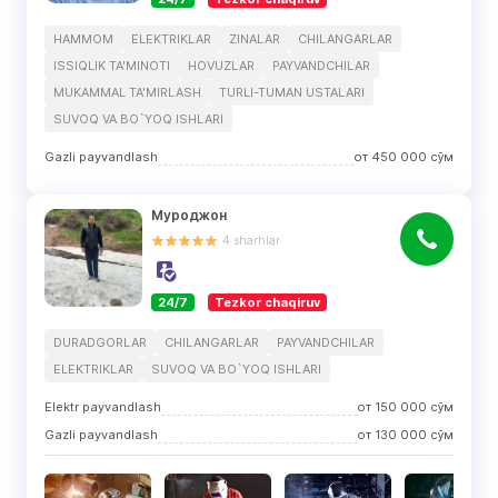
HAMMOM
ELEKTRIKLAR
ZINALAR
CHILANGARLAR
ISSIQLIK TA'MINOTI
HOVUZLAR
PAYVANDCHILAR
MUKAMMAL TA'MIRLASH
TURLI-TUMAN USTALARI
SUVOQ VA BO`YOQ ISHLARI
Gazli payvandlash
от
450 000
сўм
Муроджон
4
sharhlar
24/7
Tezkor chaqiruv
DURADGORLAR
CHILANGARLAR
PAYVANDCHILAR
ELEKTRIKLAR
SUVOQ VA BO`YOQ ISHLARI
Elektr payvandlash
от
150 000
сўм
Gazli payvandlash
от
130 000
сўм