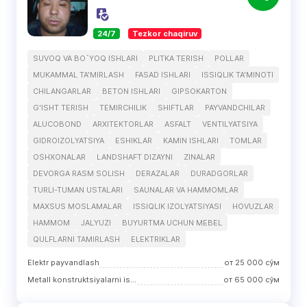
24/7
Tezkor chaqiruv
SUVOQ VA BO`YOQ ISHLARI
PLITKA TERISH
POLLAR
MUKAMMAL TA'MIRLASH
FASAD ISHLARI
ISSIQLIK TA'MINOTI
CHILANGARLAR
BETON ISHLARI
GIPSOKARTON
G'ISHT TERISH
TEMIRCHILIK
SHIFTLAR
PAYVANDCHILAR
ALUCOBOND
ARXITEKTORLAR
ASFALT
VENTILYATSIYA
GIDROIZOLYATSIYA
ESHIKLAR
KAMIN ISHLARI
TOMLAR
OSHXONALAR
LANDSHAFT DIZAYNI
ZINALAR
DEVORGA RASM SOLISH
DERAZALAR
DURADGORLAR
TURLI-TUMAN USTALARI
SAUNALAR VA HAMMOMLAR
MAXSUS MOSLAMALAR
ISSIQLIK IZOLYATSIYASI
HOVUZLAR
HAMMOM
JALYUZI
BUYURTMA UCHUN MEBEL
QULFLARNI TAMIRLASH
ELEKTRIKLAR
Elektr payvandlash
от
25 000
сўм
Metall konstruktsiyalarni ishlab chiqarish
от
65 000
сўм