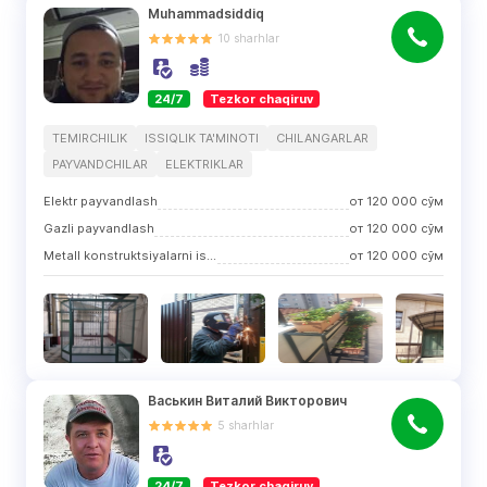
Muhammadsiddiq
10
sharhlar
24/7
Tezkor chaqiruv
TEMIRCHILIK
ISSIQLIK TA'MINOTI
CHILANGARLAR
PAYVANDCHILAR
ELEKTRIKLAR
Elektr payvandlash
от
120 000
сўм
Gazli payvandlash
от
120 000
сўм
Metall konstruktsiyalarni ishlab chiqarish
от
120 000
сўм
Васькин Виталий Викторович
5
sharhlar
24/7
Tezkor chaqiruv