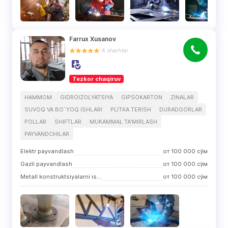
Farrux Xusanov
4
sharhlar
Tezkor chaqiruv
HAMMOM
GIDROIZOLYATSIYA
GIPSOKARTON
ZINALAR
SUVOQ VA BO`YOQ ISHLARI
PLITKA TERISH
DURADGORLAR
POLLAR
SHIFTLAR
MUKAMMAL TA'MIRLASH
PAYVANDCHILAR
Elektr payvandlash
от
100 000
сўм
Gazli payvandlash
от
100 000
сўм
Metall konstruktsiyalarni ishlab chiqarish
от
100 000
сўм