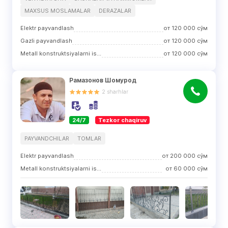
MAXSUS MOSLAMALAR
DERAZALAR
Elektr payvandlash
от
120 000
сўм
Gazli payvandlash
от
120 000
сўм
Metall konstruktsiyalarni ishlab chiqarish
от
120 000
сўм
Рамазонов Шомурод
2
sharhlar
24/7
Tezkor chaqiruv
PAYVANDCHILAR
TOMLAR
Elektr payvandlash
от
200 000
сўм
Metall konstruktsiyalarni ishlab chiqarish
от
60 000
сўм