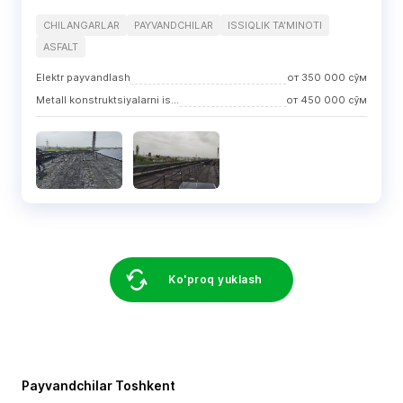
CHILANGARLAR
PAYVANDCHILAR
ISSIQLIK TA'MINOTI
ASFALT
Elektr payvandlash
от
350 000
сўм
Metall konstruktsiyalarni ishlab chiqarish
от
450 000
сўм
Ko'proq yuklash
Payvandchilar Toshkent