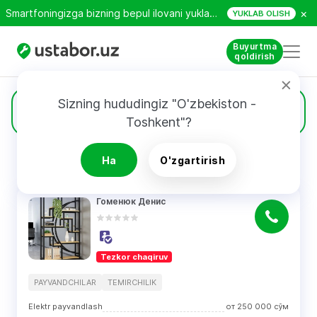
×
Smartfoningizga bizning bepul ilovani yuklab oling!
YUKLAB OLISH
Buyurtma
qoldirish
Sizning hududingiz "O'zbekiston - 
684
Payvandchilar
Toshkent"?
Ha
O'zgartirish
QIDIRUV NATIJALARI
Filtri
Гоменюк Денис
Tezkor chaqiruv
PAYVANDCHILAR
TEMIRCHILIK
Elektr payvandlash
от
250 000
сўм