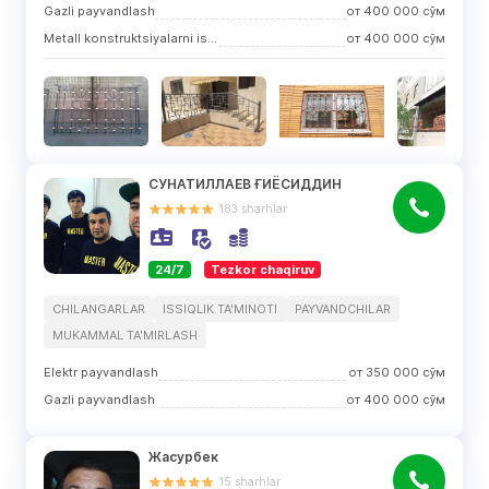
Gazli payvandlash
от
400 000
сўм
Metall konstruktsiyalarni ishlab chiqarish
от
400 000
сўм
СУНАТИЛЛАЕВ ҒИЁСИДДИН
183
sharhlar
24/7
Tezkor chaqiruv
CHILANGARLAR
ISSIQLIK TA'MINOTI
PAYVANDCHILAR
MUKAMMAL TA'MIRLASH
Elektr payvandlash
от
350 000
сўм
Gazli payvandlash
от
400 000
сўм
Жасурбек
15
sharhlar