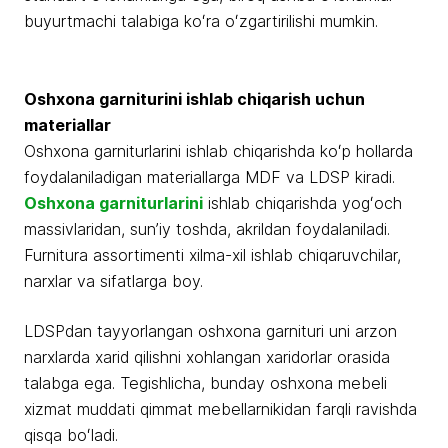
buyurtmachi talabiga koʻra oʻzgartirilishi mumkin.
Oshxona garniturini ishlab chiqarish uchun
materiallar
Oshxona garniturlarini ishlab chiqarishda koʻp hollarda
foydalaniladigan materiallarga MDF va LDSP kiradi.
Oshxona garniturlarini
ishlab chiqarishda yogʻoch
massivlaridan, sunʼiy toshda, akrildan foydalaniladi.
Furnitura assortimenti xilma-xil ishlab chiqaruvchilar,
narxlar va sifatlarga boy.
LDSPdan tayyorlangan oshxona garnituri uni arzon
narxlarda xarid qilishni xohlangan xaridorlar orasida
talabga ega. Tegishlicha, bunday oshxona mebeli
xizmat muddati qimmat mebellarnikidan farqli ravishda
qisqa boʻladi.