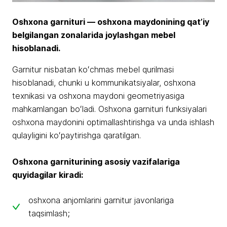
Oshxona garnituri — oshxona maydonining qatʼiy
belgilangan zonalarida joylashgan mebel
hisoblanadi.
Garnitur nisbatan koʻchmas mebel qurilmasi
hisoblanadi, chunki u kommunikatsiyalar, oshxona
texnikasi va oshxona maydoni geometriyasiga
mahkamlangan boʻladi. Oshxona garnituri funksiyalari
oshxona maydonini optimallashtirishga va unda ishlash
qulayligini koʻpaytirishga qaratilgan.
Oshxona garniturining asosiy vazifalariga
quyidagilar kiradi:
oshxona anjomlarini garnitur javonlariga
taqsimlash;