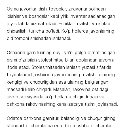
Osma javonlar idish-tovoqlar, ziravorlar solingan
idishlar va boshqalar kabi yirik inventar saqlanadigan
joy sifatida xizmat qiladi. Eshiklar tuzilishi va ishlab
chiqarilishi turlicha boʻladi. Koʻp hollarda javonlarning
old tomoni shishadan ishlanadi.
Oshxona garniturining quyi, yaʼni polga oʻrnatiladigan
qismi oʻzi bilan stoleshnitsa bilan qoplangan javonni
ifoda etadi. Stoleshnitsadan ishlash yuzasi sifatida
foydalaniladi, oshxona javonlarining tuzilishi, ularning
kengligi va chuqurligidan esa ularning belgilangan
maqsadi kelib chiqadi. Masalan, rakovina ostidagi
javon seksiyasida koʻp hollarda chiqindi baki va
oshxona rakovinasining kanalizatsiya tizimi joylashadi.
Odatda oshxona garnituri balandligi va chuqurligining
standart oʻlchamlariga ega, biroq ushbu oʻlchamlar