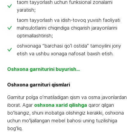
taom tayyorlash uchun funksional zonalarni
yaratish;
taom tayyorlash va idish-tovoq yuvish faoliyati
mahsulotlarini chiqindiga chiqarish jarayonlarini
optimallashtirish;
oshxonaga “barchasi qoʻl ostida” tamoyilini joriy
etish va ushbu xonaga nafosat baxsh etish.
Oshxona garniturini buyurish…
Oshxona garnituri qismlari
Garnitur polga oʻrnatiladigan qism va osma javonlardan
iborat. Agar
oshxona xarid qilishga
qaror qilgan
boʻlsangiz, shuni inobatga olishingiz kerakki, oshxona
uchun moʻljallangan mebel bahosi uning tuzilishiga
bogʻliq.