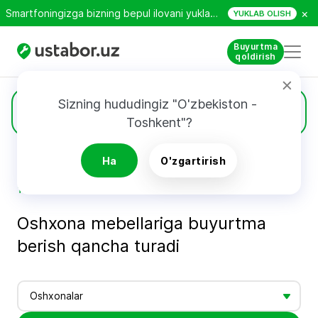
×
Smartfoningizga bizning bepul ilovani yuklab oling!
YUKLAB OLISH
Buyurtma
qoldirish
Sizning hududingiz "O'zbekiston - 
Narxlar
Toshkent"?
Ha
O'zgartirish
Bosh sahifa
Ustalarning xizmatlari narxi - Ustabor.uz
Toshkent shahrida oshxona garniturlarini ishlab chiqarish qiymati - Ustabor.uz
Oshxona mebellariga buyurtma
berish qancha turadi
Oshxonalar