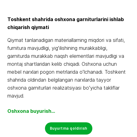
Toshkent shahrida oshxona garniturlarini ishlab
chiqarish qiymati
Qiymat tanlanadigan materiallarning miqdori va sifati,
furnitura mavjudligi, yigʻilishining murakkabligi,
garniturda murakkab naqsh elementlari mavjudligi va
montaj shartlaridan kelib chiqadi. Oshxona uchun
mebel narxlari pogon metrlarida oʻlchanadi. Toshkent
shahrida oldindan belgilangan narxlarda tayyor
oshxona garniturlari realizatsiyasi boʻyicha takliflar
mavjud.
Oshxona buyurish…
Buyurtma qoldirish