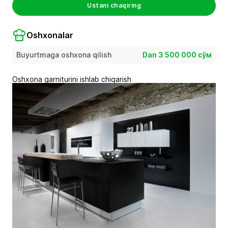
Ustani chaqiring
Oshxonalar
Buyurtmaga oshxona qilish
Dan 3 500 000 сўм
Oshxona garniturini ishlab chiqarish