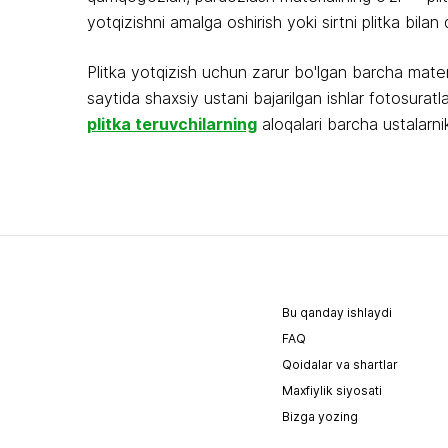
yotqizishni amalga oshirish yoki sirtni plitka bil
Plitka yotqizish uchun zarur bo'lgan barcha materi
saytida shaxsiy ustani bajarilgan ishlar fotosurat
plitka teruvchilarning
aloqalari barcha ustalarni
Bu qanday ishlaydi
FAQ
Qoidalar va shartlar
Maxfiylik siyosati
Bizga yozing