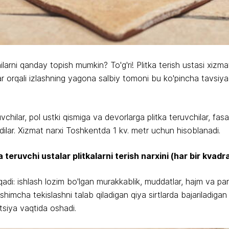
chilarni qanday topish mumkin? To'g'ri! Plitka terish ustasi xi
ar orqali izlashning yagona salbiy tomoni bu ko'pincha tavsiya
vchilar, pol ustki qismiga va devorlarga plitka teruvchilar, fa
iradilar. Xizmat narxi Toshkentda 1 kv. metr uchun hisoblanadi.
 teruvchi ustalar plitkalarni terish narxini (har bir kvad
iqadi: ishlash lozim bo'lgan murakkablik, muddatlar, hajm va par
o'shimcha tekislashni talab qiladigan qiya sirtlarda bajariladig
atsiya vaqtida oshadi.