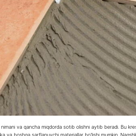
n nimani va qancha miqdorda sotib olishni aytib beradi. Bu krest
ka va boshqa sarflanuvchi materiallar bo'lishi mumkin. Naqshli be