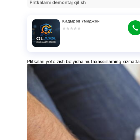
Plitkalarni demontaj qilish
Кадыров Умиджон
Plitkalari yotqizish bo'yicha mutaxassislarning xizmatla