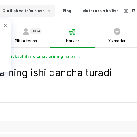
Qurilish va ta’mirlash
Blog
Mutaxassis bo‘lish
UZ
1064
Plitka terish
Narxlar
Xizmatlar
Plitkachilar xizmatlarining narxi - Ustabor.uz
arning ishi qancha turadi