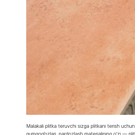
Malakali plitka teruvchi sizga plitkani terish uchu
qumqog’ozlari, pardozlash materialining o'zi — plit