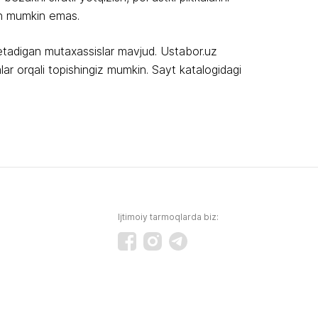
ish mumkin emas.
m etadigan mutaxassislar mavjud. Ustabor.uz
lar orqali topishingiz mumkin. Sayt katalogidagi
Ijtimoiy tarmoqlarda biz: