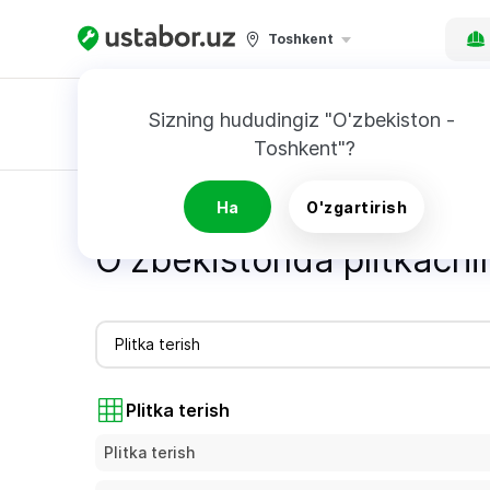
Toshkent
Sizning hududingiz "O'zbekiston - 
Toshkent"?
Buyurtnoma
Bosh sahifa
Ustalarning xizmatlari narxi - Ustabor.uz
Ha
O'zgartirish
O'zbekistonda plitkachil
Plitka terish
Plitka terish
Plitka terish