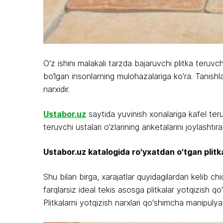
O'z ishini malakali tarzda bajaruvchi plitka teruv
bo’lgan insonlarning mulohazalariga ko'ra. Tanishl
narxidir.
Ustabor.uz
saytida yuvinish xonalariga kafel teru
teruvchi ustalari o’zlarining anketalarini joylasht
Ustabor.uz katalogida ro'yxatdan o'tgan plitka
Shu bilan birga, xarajatlar quyidagilardan kelib ch
farqlarsiz ideal tekis asosga plitkalar yotqizish q
Plitkalarni yotqizish narxlari qo'shimcha manipuly