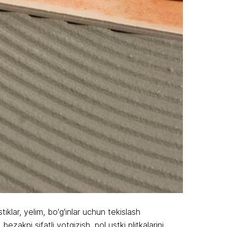
iklar, yelim, bo'g'inlar uchun tekislash
zakni sifatli yotqizish, pol ustki plitkalarini