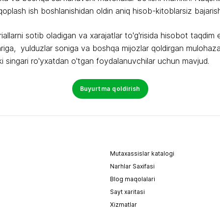
an qoplash ish boshlanishidan oldin aniq hisob-kitoblarsiz bajar
allarni sotib oladigan va xarajatlar to'g'risida hisobot taqdi
lariga, yulduzlar soniga va boshqa mijozlar qoldirgan mulohaza
ki singari ro'yxatdan o'tgan foydalanuvchilar uchun mavjud.
Buyurtma qoldirish
Mutaxassislar katalogi
Narhlar Saxifasi
Blog maqolalari
Sayt xaritasi
Xizmatlar