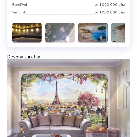
Barel'yef
от
1 000 000
сўм
Yengillik
от
1 000 000
сўм
Devoriy sur’atlar