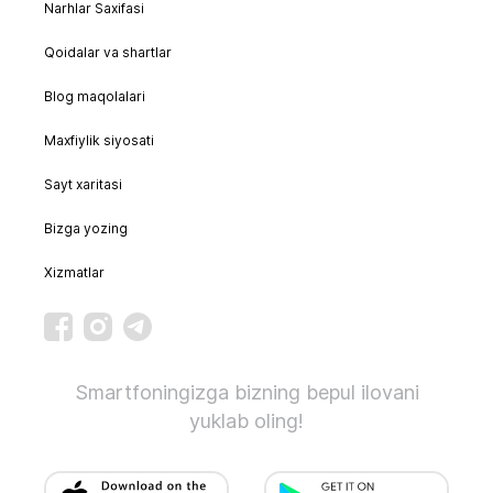
Narhlar Saxifasi
Qoidalar va shartlar
Blog maqolalari
Maxfiylik siyosati
Sayt xaritasi
Bizga yozing
Xizmatlar
Smartfoningizga bizning bepul ilovani
yuklab oling!