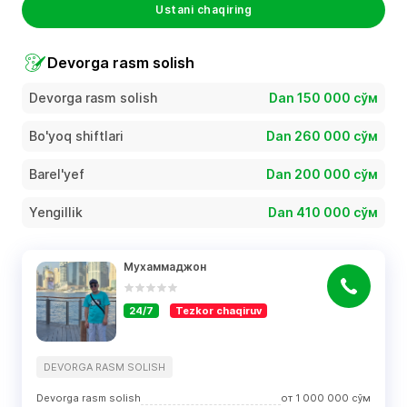
Ustani chaqiring
Devorga rasm solish
Devorga rasm solish
Dan 150 000 сўм
Bo'yoq shiftlari
Dan 260 000 сўм
Barel'yef
Dan 200 000 сўм
Yengillik
Dan 410 000 сўм
Мухаммаджон
24/7
Tezkor chaqiruv
DEVORGA RASM SOLISH
Devorga rasm solish
от
1 000 000
сўм