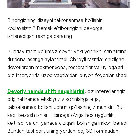
Binongizning dizayni takrorlanmas boʻlishini
xoxlaysizmi? Demak eʼtiboringizni devorga
ishlanadigan rasmga qarating.
Bunday rasm koʻrimsiz devor yoki yeshikni sanʼatning
durdona asariga aylantiradi. Chiroyli rasmlar chizilgan
devorlardan mexmonxona, restoranlar va uy egalari
oʻz interyerida uzoq vaqtlardan buyon foydalanishadi.
Devoriy hamda shift naqshlarini
,
o’z inter’erlaringiz
original hamda eksklyuziv ko’rinishga ega,
takrorlanmas bo’lishi uchun qo’llashingiz mumkin. Bu
kabi bezash ishlari – binoga o’ziga hos uyg’unlik
keltiradi va uni yanada qiziqarli bo’lishiga imkon beradi.
Bundan tashqari, uning yordamida, 3D formatidan