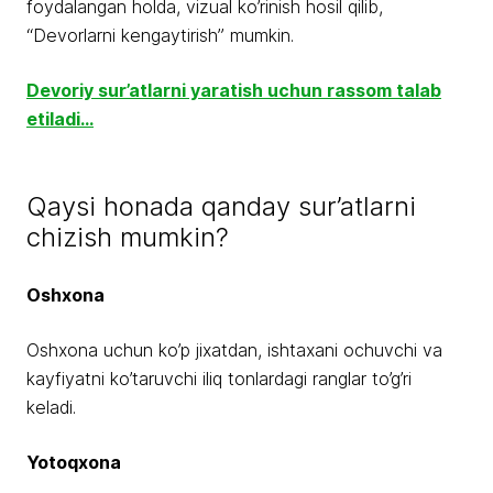
foydalangan holda, vizual ko’rinish hosil qilib,
“Devorlarni kengaytirish” mumkin.
Devoriy sur’atlarni yaratish uchun rassom talab
etiladi…
Qaysi honada qanday sur’atlarni
chizish mumkin?
Oshxona
Oshxona uchun ko’p jixatdan, ishtaxani ochuvchi va
kayfiyatni ko’taruvchi iliq tonlardagi ranglar to’g’ri
keladi.
Yotoqxona