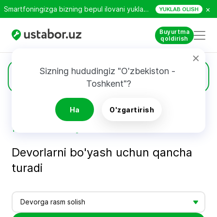
×
Smartfoningizga bizning bepul ilovani yuklab oling!
YUKLAB OLISH
Buyurtma
qoldirish
Sizning hududingiz "O'zbekiston - 
Narxlar
Toshkent"?
Ha
O'zgartirish
Bosh sahifa
Ustalarning xizmatlari narxi - Ustabor.uz
Toshkentda devorga sur’at chizish bahosi - Ustabor.uz
Devorlarni bo'yash uchun qancha
turadi
Devorga rasm solish