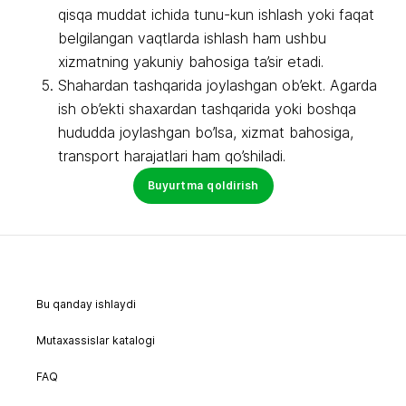
qisqa muddat ichida tunu-kun ishlash yoki faqat
belgilangan vaqtlarda ishlash ham ushbu
xizmatning yakuniy bahosiga ta’sir etadi.
Shahardan tashqarida joylashgan ob’ekt. Agarda
ish ob’ekti shaxardan tashqarida yoki boshqa
hududda joylashgan bo’lsa, xizmat bahosiga,
transport harajatlari ham qo’shiladi.
Buyurtma qoldirish
Bu qanday ishlaydi
Mutaxassislar katalogi
FAQ