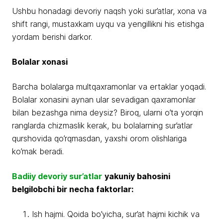
Ushbu honadagi devoriy naqsh yoki sur’atlar, xona va
shift rangi, mustaxkam uyqu va yengillikni his etishga
yordam berishi darkor.
Bolalar xonasi
Barcha bolalarga multqaxramonlar va ertaklar yoqadi.
Bolalar xonasini aynan ular sevadigan qaxramonlar
bilan bezashga nima deysiz? Biroq, ularni o’ta yorqin
ranglarda chizmaslik kerak, bu bolalarning sur’atlar
qurshovida qo’rqmasdan, yaxshi orom olishlariga
ko’mak beradi.
Badiiy devoriy sur’atlar
yakuniy bahosini
belgilobchi bir necha faktorlar:
Ish hajmi. Qoida bo’yicha, sur’at hajmi kichik va