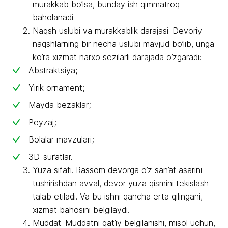
murakkab bo’lsa, bunday ish qimmatroq
baholanadi.
Naqsh uslubi va murakkablik darajasi. Devoriy
naqshlarning bir necha uslubi mavjud bo’lib, unga
ko’ra xizmat narxo sezilarli darajada o’zgaradi:
Abstraktsiya;
Yirik ornament;
Mayda bezaklar;
Peyzaj;
Bolalar mavzulari;
3D-sur’atlar.
Yuza sifati. Rassom devorga o’z san’at asarini
tushirishdan avval, devor yuza qismini tekislash
talab etiladi. Va bu ishni qancha erta qilingani,
xizmat bahosini belgilaydi.
Muddat. Muddatni qat’iy belgilanishi, misol uchun,