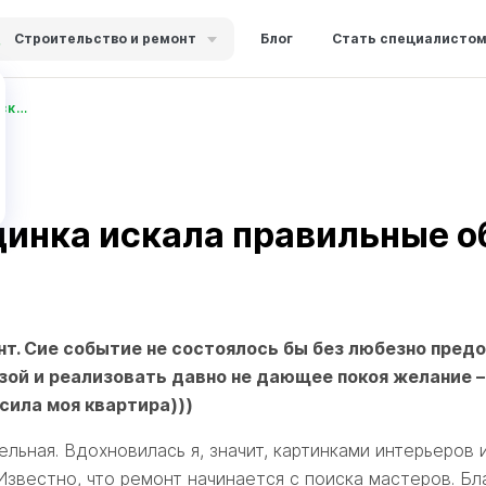
Строительство и ремонт
Блог
Стать специалисто
Как правильная блондинка искала правильные обои))
динка искала правильные о
онт. Сие событие не состоялось бы без любезно пред
зой и реализовать давно не дающее покоя желание –
осила моя квартира)))
ельная. Вдохновилась я, значит, картинками интерьеров
звестно, что ремонт начинается с поиска мастеров. Бла