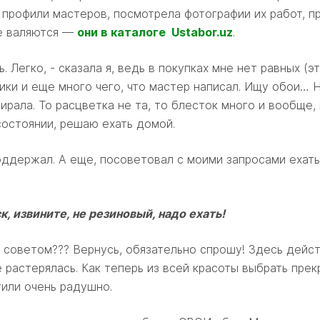
 профили мастеров, посмотрела фотографии их работ, п
е валяются —
они в каталоге Ustabor.uz
.
. Легко, - сказала я, ведь в покупках мне нет равных (э
ики и еще много чего, что мастер написал. Ищу обои… Н
бирала. То расцветка не та, то блесток много и вообще,
состоянии, решаю ехать домой.
ддержал. А еще, посоветовал с моими запросами ехать в
, извините, не резиновый, надо ехать!
м советом??? Вернусь, обязательно спрошу! Здесь дейс
 растерялась. Как теперь из всей красоты выбрать пре
тили очень радушно.