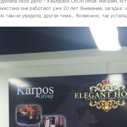
сделала свое дело – я выбрала СВОИ обои. Магазин, кс
кистана они работают уже 20 лет. Внимание, загадка: их
 их там не увидела, другая тема… Возможно, так устал