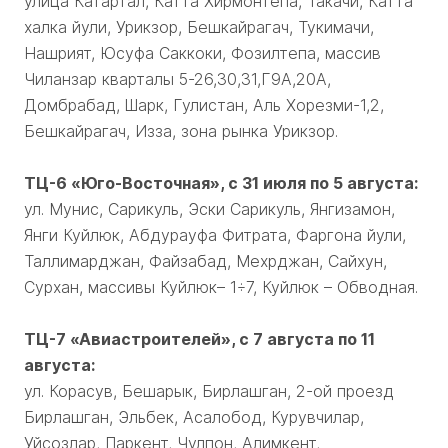
улица Катартал, Катта Хирмонтепа, Такачи, Катта
халка йули, Урикзор, Бешкайрагач, Тукимачи,
Нашрият, Юсуфа Саккоки, Фозилтепа, массив
Чиланзар кварталы 5-26,30,31,Г9А,20А,
Домбрабад, Шарк, Гулистан, Аль Хорезми-1,2,
Бешкайрагач, Изза, зона рынка Урикзор.
ТЦ-6 «Юго-Восточная», с 31 июля по 5 августа:
ул. Мунис, Сарикуль, Эски Сарикуль, Янгизамон,
Янги Куйлюк, Абдурауфа Фитрата, Фаргона йули,
Таллимарджан, Файзабад, Мехрджан, Сайхун,
Сурхан, массивы Куйлюк– 1÷7, Куйлюк – Обводная.
ТЦ-7 «Авиастроителей», с 7 августа по 11
августа:
ул. Корасув, Бешарык, Бирлашган, 2-ой проезд
Бирлашган, Эльбек, Асалобод, Курувчилар,
Уйсозлар, Паркент, Чулпон, Алимкент,