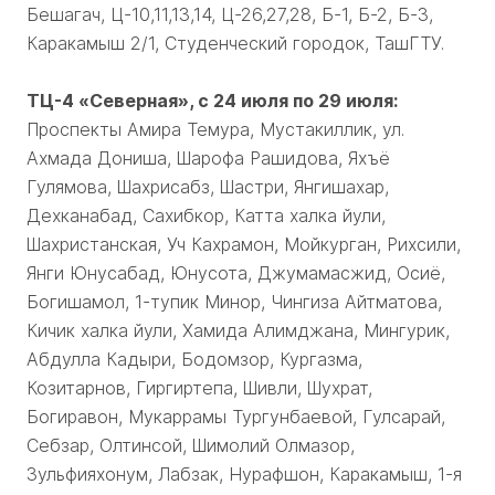
Бешагач, Ц-10,11,13,14, Ц-26,27,28, Б-1, Б-2, Б-3,
Каракамыш 2/1, Студенческий городок, ТашГТУ.
ТЦ-4 «Северная», с 24 июля по 29 июля:
Проспекты Амира Темура, Мустакиллик, ул.
Ахмада Дониша, Шарофа Рашидова, Яхъё
Гулямова, Шахрисабз, Шастри, Янгишахар,
Дехканабад, Сахибкор, Катта халка йули,
Шахристанская, Уч Кахрамон, Мойкурган, Рихсили,
Янги Юнусабад, Юнусота, Джумамасжид, Осиё,
Богишамол, 1-тупик Минор, Чингиза Айтматова,
Кичик халка йули, Хамида Алимджана, Мингурик,
Абдулла Кадыри, Бодомзор, Кургазма,
Козитарнов, Гиргиртепа, Шивли, Шухрат,
Богиравон, Мукаррамы Тургунбаевой, Гулсарай,
Себзар, Олтинсой, Шимолий Олмазор,
Зульфияхонум, Лабзак, Нурафшон, Каракамыш, 1-я