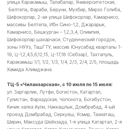
улица Каракамыш, Талабалар, Университетская,
Белтепа, Фараби, Беруни, Мухбир, Мирзо Голиба,
Шифокорлар, 2-ая улица Шифокорлар, Камарнисо,
массивы Белтепа, Ибн Сино-1,2, Джарарык,
Камарнисо, Бешкурган – 1,2,3,4, Олимпия,
Шифокорлар шахарчаси, Студенческий городок,
зоны НУУз, ТашГТУ, массив Юнусабад кварталы 1-
19, Ц-1,2,4,5,6,12,15, Ц-17,18 (Себзар), Тахтапуль,
Каракамыш 1/1, 1/2, 1/3, 1/4, 2/3, 2/4, 2/5, площадь
Хамида Алимджана.
ТЦ-5 «Чиланзарская», с 10 июля по 15 июля:
ул. Заргарлик, Лутфи, Богистон, Катартал,
Гулистан, Фархадская, Чопонота, Богибустон,
Кичик халка йули, Наккашлык, Домбрабад, 4-ый
проезд Домбрабад, Серкуёш, Усмир, Тахиаташ,
Ширин, Максуда Шейхзада, 1-я улица Катартал, 2-я