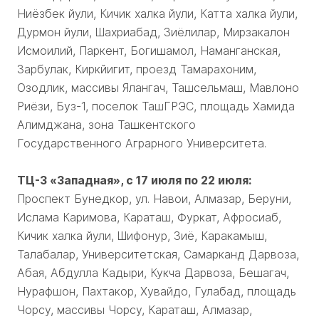
Ниёзбек йули, Кичик халка йули, Катта халка йули,
Дурмон йули, Шахриабад, Зиёлилар, Мирзакалон
Исмоилий, Паркент, Богишамол, Наманганская,
Зарбулак, Киркйигит, проезд Тамарахоним,
Озодлик, массивы Ялангач, Ташсельмаш, Мавлоно
Риёзи, Буз-1, поселок ТашГРЭС, площадь Хамида
Алимджана, зона Ташкентского
Государственного Аграрного Университета.
ТЦ-3 «Западная», с 17 июля по 22 июля:
Проспект Бунедкор, ул. Навои, Алмазар, Беруни,
Ислама Каримова, Караташ, Фуркат, Афросиаб,
Кичик халка йули, Шифонур, Зиё, Каракамыш,
Талабалар, Университетская, Самарканд Дарвоза,
Абая, Абдулла Кадыри, Кукча Дарвоза, Бешагач,
Нурафшон, Пахтакор, Хувайдо, Гулабад, площадь
Чорсу, массивы Чорсу, Караташ, Алмазар,