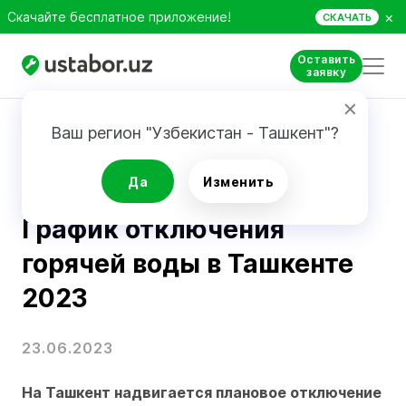
×
Скачайте бесплатное приложение!
СКАЧАТЬ
Оставить
заявку
Главная
Блог
Когда отключат горячую воду в вашем районе: даты и адреса в 2023
Ваш регион "Узбекистан - Ташкент"?
Новости
Да
Изменить
График отключения
горячей воды в Ташкенте
2023
23.06.2023
На Ташкент надвигается плановое отключение