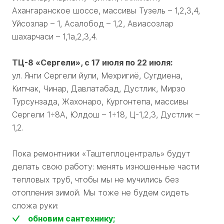
Ахангаранское шоссе, массивы Тузель – 1,2,3,4,
Уйсозлар – 1, Асалобод – 1,2, Авиасозлар
шахарчаси – 1,1а,2,3,4.
ТЦ-8 «Сергели», с 17 июля по 22 июля:
ул. Янги Сергели йули, Мехригиё, Сугдиена,
Кипчак, Чинар, Давлатабад, Дустлик, Мирзо
Турсунзада, Жахонаро, Кургонтепа, массивы
Сергели 1÷8А, Юлдош – 1÷18, Ц-1,2,3, Дустлик –
1,2.
Пока ремонтники «Таштеплоцентраль» будут
делать свою работу: менять изношенные части
тепловых труб, чтобы мы не мучились без
отопления зимой. Мы тоже не будем сидеть
сложа руки:
обновим сантехнику;