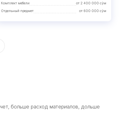
Комплект мебели
от
2 400 000
сўм
Отдельный предмет
от
600 000
сўм
счет, больше расход материалов, дольше