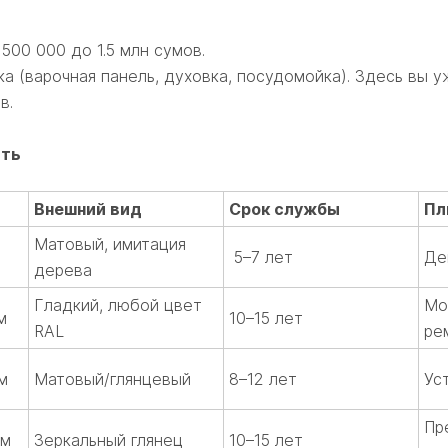
00 000 до 1.5 млн сумов.
а (варочная панель, духовка, посудомойка). Здесь вы у
в.
сть
Внешний вид
Срок службы
Пл
Матовый, имитация
5–7 лет
Де
дерева
Гладкий, любой цвет
Мо
м
10–15 лет
RAL
ре
м
Матовый/глянцевый
8–12 лет
Ус
Пр
ум
Зеркальный глянец
10–15 лет