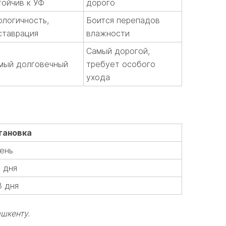
тойчив к УФ
дорого
ологичность,
Боится перепадов
ставрация
влажности
Самый дорогой,
мый долговечный
требует особого
ухода
тановка
день
2 дня
3 дня
ашкенту.