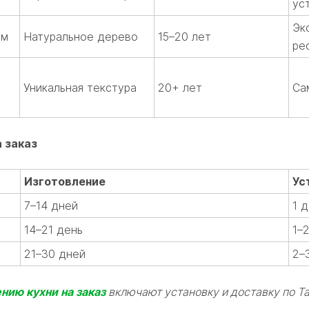
ус
Эк
ум
Натуральное дерево
15–20 лет
ре
Уникальная текстура
20+ лет
Са
 заказ
Изготовление
Ус
7–14 дней
1 
14–21 день
1–
21–30 дней
2–
нию кухни на заказ
включают установку и доставку по Т