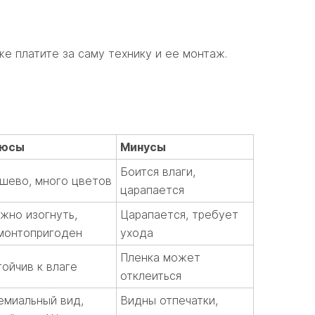
же платите за саму технику и ее монтаж.
юсы
Минусы
Боится влаги,
шево, много цветов
царапается
жно изогнуть,
Царапается, требует
монтопригоден
ухода
Пленка может
тойчив к влаге
отклеиться
емиальный вид,
Видны отпечатки,