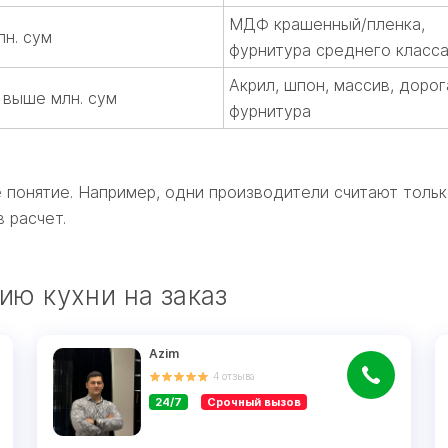
МДФ крашенный/пленка,
лн. сум
фурнитура среднего класс
Акрил, шпон, массив, дорог
 выше млн. сум
фурнитура
е понятие. Например, одни производители считают тольк
 расчет.
ию кухни на заказ
Azim
4
отзыва
24/7
Срочный вызов