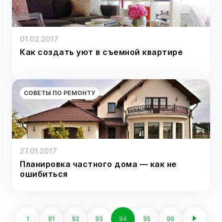
01.02.2017
Как создать уют в съемной квартире
СОВЕТЫ ПО РЕМОНТУ
27.01.2017
Планировка частного дома — как не
ошибиться
1
91
92
93
94
95
96