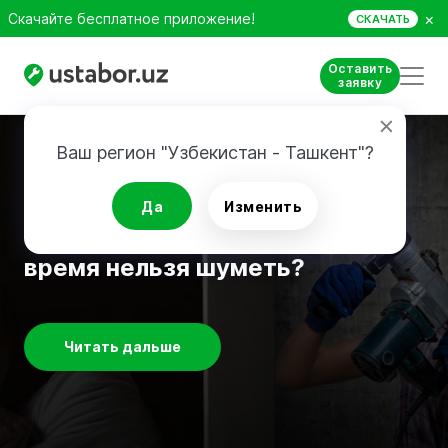
×
Скачайте бесплатное приложение!
СКАЧАТЬ
Оставить
заявку
Ваш регион "Узбекистан - Ташкент"?
Советы по ремонту
Да
Изменить
Ремонт у соседей: в какое
время нельзя шуметь?
Читать дальше