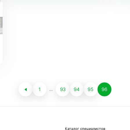
1
93
94
95
96
...
Каталог специалистов