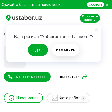
×
Скачайте бесплатное приложение!
СКАЧАТЬ
Оставить
заявку
Главная
Строительство и ремонт
Yanishev Orif
Ваш регион "Узбекистан - Ташкент"?
Yanishev Orif
Да
Изменить
Контакт мастера
Поделиться
Информация
Фото работ
2