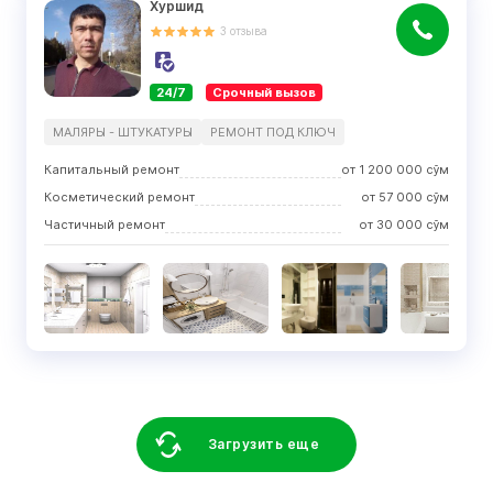
Хуршид
3
отзыва
24/7
Срочный вызов
МАЛЯРЫ - ШТУКАТУРЫ
РЕМОНТ ПОД КЛЮЧ
Капитальный ремонт
от
1 200 000
сўм
Косметический ремонт
от
57 000
сўм
Частичный ремонт
от
30 000
сўм
Загрузить еще