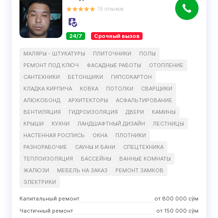
15
отзывов
24/7
Срочный вызов
МАЛЯРЫ - ШТУКАТУРЫ
ПЛИТОЧНИКИ
ПОЛЫ
РЕМОНТ ПОД КЛЮЧ
ФАСАДНЫЕ РАБОТЫ
ОТОПЛЕНИЕ
САНТЕХНИКИ
БЕТОНЩИКИ
ГИПСОКАРТОН
КЛАДКА КИРПИЧА
КОВКА
ПОТОЛКИ
СВАРЩИКИ
АЛЮКОБОНД
АРХИТЕКТОРЫ
АСФАЛЬТИРОВАНИЕ
ВЕНТИЛЯЦИЯ
ГИДРОИЗОЛЯЦИЯ
ДВЕРИ
КАМИНЫ
КРЫШИ
КУХНИ
ЛАНДШАФТНЫЙ ДИЗАЙН
ЛЕСТНИЦЫ
НАСТЕННАЯ РОСПИСЬ
ОКНА
ПЛОТНИКИ
РАЗНОРАБОЧИЕ
САУНЫ И БАНИ
СПЕЦТЕХНИКА
ТЕПЛОИЗОЛЯЦИЯ
БАССЕЙНЫ
ВАННЫЕ КОМНАТЫ
ЖАЛЮЗИ
МЕБЕЛЬ НА ЗАКАЗ
РЕМОНТ ЗАМКОВ
ЭЛЕКТРИКИ
Капитальный ремонт
от
800 000
сўм
Частичный ремонт
от
150 000
сўм