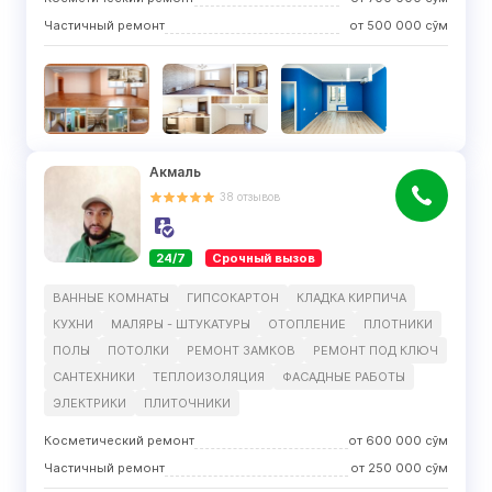
Частичный ремонт
от
500 000
сўм
Акмаль
38
отзывов
24/7
Срочный вызов
ВАННЫЕ КОМНАТЫ
ГИПСОКАРТОН
КЛАДКА КИРПИЧА
КУХНИ
МАЛЯРЫ - ШТУКАТУРЫ
ОТОПЛЕНИЕ
ПЛОТНИКИ
ПОЛЫ
ПОТОЛКИ
РЕМОНТ ЗАМКОВ
РЕМОНТ ПОД КЛЮЧ
САНТЕХНИКИ
ТЕПЛОИЗОЛЯЦИЯ
ФАСАДНЫЕ РАБОТЫ
ЭЛЕКТРИКИ
ПЛИТОЧНИКИ
Косметический ремонт
от
600 000
сўм
Частичный ремонт
от
250 000
сўм