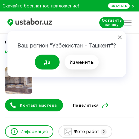
×
Скачайте бесплатное приложение!
СКАЧАТЬ
Оставить
заявку
Главная
Строительство и ремонт
Ваш регион "Узбекистан - Ташкент"?
Мухаммаджонов Рискилло
Да
Изменить
Мухаммаджонов Рискилло
Контакт мастера
Поделиться
Информация
Фото работ
2