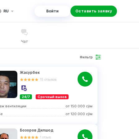
RU
Войти
Оставить заявку
Чат
Фильтр
Жасурбек
15
отзывов
24/7
Срочный вызов
аж вентиляции
от
150 000
сўм
ое
от
120 000
сўм
Бозоров Дилшод
1
отзыв