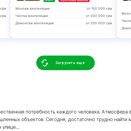
сўм
Монтаж вентиляции
от
150 000
сўм
Монт
сўм
Чистка вентиляции
от
200 000
сўм
Чист
Демонтаж вентиляции
от
200 000
сўм
Демо
Загрузить еще
ественная потребность каждого человека. Атмосфера 
ленных объектов. Сегодня, достаточно трудно найти м
а улице…