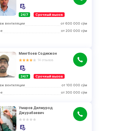
24/7
Срочный вызов
аж вентиляции
от
600 000
сўм
ое
от
200 000
сўм
Мингбоев Содикжон
14
отзывов
24/7
Срочный вызов
аж вентиляции
от
100 000
сўм
ое
от
300 000
сўм
Умаров Дилмурод 
Джурабаевич