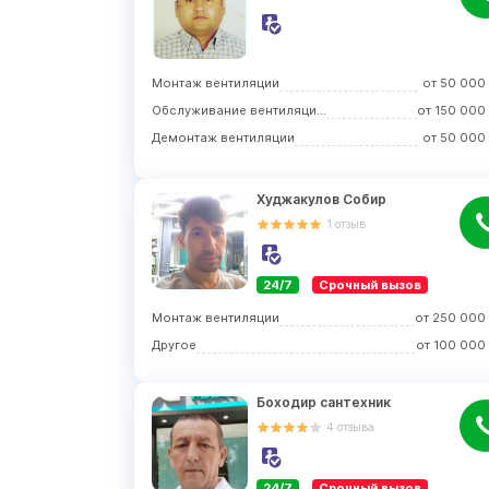
Монтаж вентиляции
от
50 000
Обслуживание вентиляционных систем
от
150 000
Демонтаж вентиляции
от
50 000
Худжакулов Собир
1
отзыв
24/7
Срочный вызов
Монтаж вентиляции
от
250 000
Другое
от
100 000
Боходир сантехник
4
отзыва
24/7
Срочный вызов