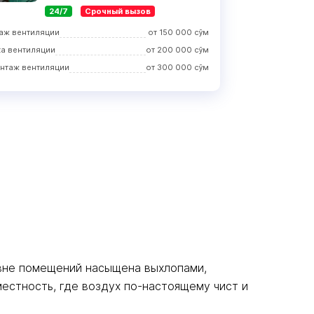
24/7
Срочный вызов
аж вентиляции
от
150 000
сўм
ка вентиляции
от
200 000
сўм
нтаж вентиляции
от
300 000
сўм
вне помещений насыщена выхлопами,
естность, где воздух по-настоящему чист и