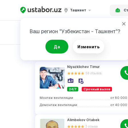
Ташкент
Ст
Ваш регион "Узбекистан - Ташкент"?
Заявка
Да
Изменить
РЕЗУЛЬТАТ
Niyazklichev Timur
58
отзывов
24/7
Срочный вызов
Монтаж вентиляции
от
80 000
Демонтаж вентиляции
от
40 000
Alimbekov Otabek
3
отзыва