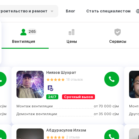
роительство и ремонт
Блог
Стать специалистом
265
Вентиляция
Цены
Сервисы
Ниязов Шухрат
18
отзывов
24/7
Срочный вызов
сўм
Монтаж вентиляции
от
70 000
сўм
Монт
сўм
Демонтаж вентиляции
от
35 000
сўм
Друг
Абдурасулов Илхом
2
отзыва