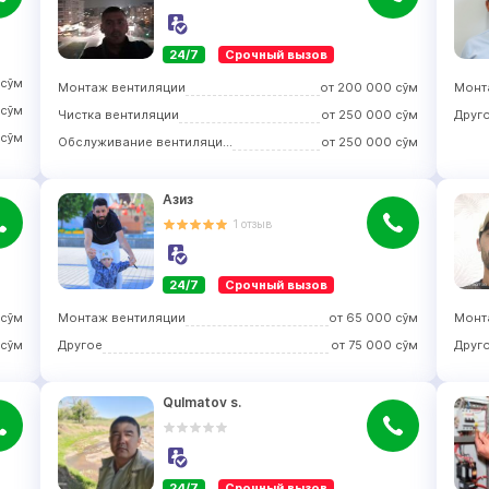
24/7
Срочный вызов
сўм
Монтаж вентиляции
от
200 000
сўм
Монт
сўм
Чистка вентиляции
от
250 000
сўм
Друг
сўм
Обслуживание вентиляционных систем
от
250 000
сўм
Азиз
1
отзыв
24/7
Срочный вызов
сўм
Монтаж вентиляции
от
65 000
сўм
Монт
сўм
Другое
от
75 000
сўм
Друг
Qulmatov s.
24/7
Срочный вызов