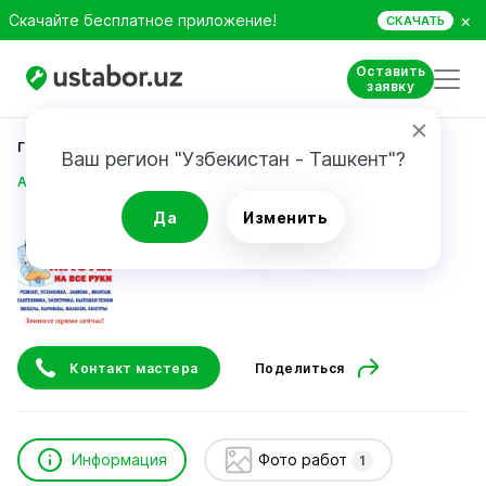
×
Скачайте бесплатное приложение!
СКАЧАТЬ
Оставить
заявку
Главная
Строительство и ремонт
Ваш регион "Узбекистан - Ташкент"?
Аяпов Мухаммеддин
Да
Изменить
Аяпов Мухаммеддин
Контакт мастера
Поделиться
Информация
Фото работ
1