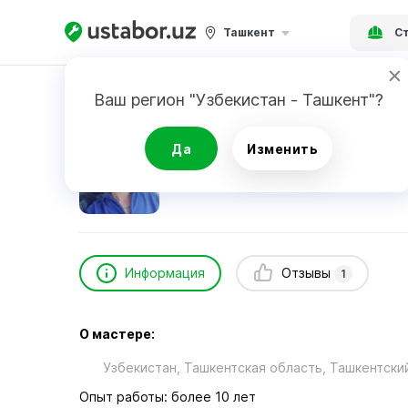
Ташкент
Ст
Главная
Строительство и ремонт
Nartayv
Ваш регион "Узбекистан - Ташкент"?
Nartayv Muslimbek
Да
Изменить
1
отзыв
Информация
Отзывы
1
О мастере:
Узбекистан, Ташкентская область, Ташкентски
Опыт работы: более 10 лет