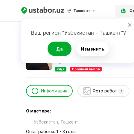
Ташкент
Ст
Главная
Строительство и ремонт
Курбон
Ваш регион "Узбекистан - Ташкент"?
Курбонов Камолиддин
Да
Изменить
24/7
Срочный вызов
Информация
Фото работ
7
О мастере:
Узбекистан, Ташкент
Опыт работы: 1 - 3 года