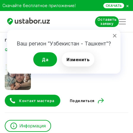
×
Скачайте бесплатное приложение!
СКАЧАТЬ
Оставить
заявку
Главная
Строительство и ремонт
Ваш регион "Узбекистан - Ташкент"?
QULMURODOV ILYOS
Да
Изменить
QULMURODOV ILYOS
Контакт мастера
Поделиться
Информация