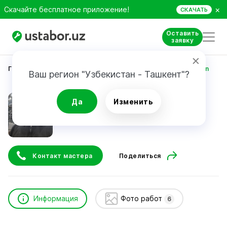
×
Скачайте бесплатное приложение!
СКАЧАТЬ
Оставить
заявку
Главная
Строительство и ремонт
Turgunov Odiljon
Ваш регион "Узбекистан - Ташкент"?
Turgunov Odiljon
Да
Изменить
24/7
Срочный вызов
Контакт мастера
Поделиться
Информация
Фото работ
6