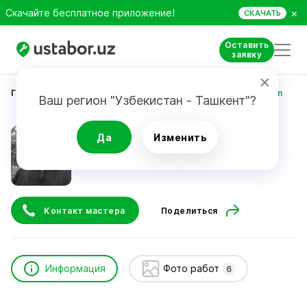
×
Скачайте бесплатное приложение!
СКАЧАТЬ
Оставить
заявку
Главная
Строительство и ремонт
Turgunov Odiljon
Ваш регион "Узбекистан - Ташкент"?
Turgunov Odiljon
Да
Изменить
24/7
Срочный вызов
Контакт мастера
Поделиться
Информация
Фото работ
6