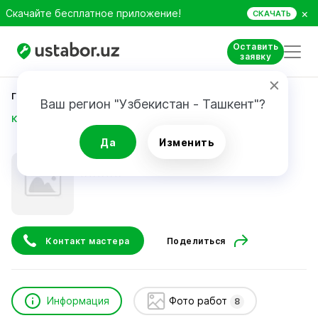
×
Скачайте бесплатное приложение!
СКАЧАТЬ
Оставить
заявку
Главная
Строительство и ремонт
Ваш регион "Узбекистан - Ташкент"?
Казаков Рустамжон
Да
Изменить
Казаков Рустамжон
Контакт мастера
Поделиться
Информация
Фото работ
8