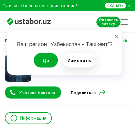
×
Скачайте бесплатное приложение!
СКАЧАТЬ
Оставить
заявку
Главная
Строительство и ремонт
Madumarov Azbek
Ваш регион "Узбекистан - Ташкент"?
Madumarov Azbek
Да
Изменить
Контакт мастера
Поделиться
Информация