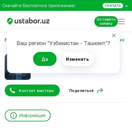
×
Скачайте бесплатное приложение!
СКАЧАТЬ
Оставить
заявку
Главная
Строительство и ремонт
Madumarov Azbek
Ваш регион "Узбекистан - Ташкент"?
Madumarov Azbek
Да
Изменить
Контакт мастера
Поделиться
Информация