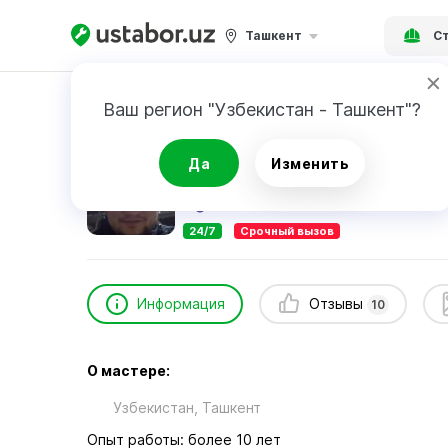
Ташкент
Ст
Главная
Строительство и ремонт
Muhamm
Ваш регион "Узбекистан - Ташкент"?
Muhammadsiddiq
Да
Изменить
10
отзывов
24/7
Срочный вызов
Информация
Отзывы
10
О мастере:
Узбекистан, Ташкент
Опыт работы: более 10 лет