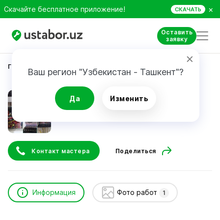
×
Скачайте бесплатное приложение!
СКАЧАТЬ
Оставить
заявку
Главная
Строительство и ремонт
Akaxan.uz
Ваш регион "Узбекистан - Ташкент"?
Akaxan.uz
Да
Изменить
Контакт мастера
Поделиться
Информация
Фото работ
1