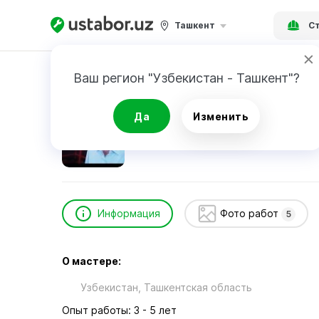
Ташкент
Ст
Главная
Строительство и ремонт
Usmanov
Ваш регион "Узбекистан - Ташкент"?
Usmanov Sabirjan
Да
Изменить
24/7
Срочный вызов
Информация
Фото работ
5
О мастере:
Узбекистан, Ташкентская область
Опыт работы: 3 - 5 лет