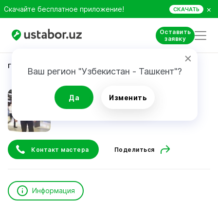
×
Скачайте бесплатное приложение!
СКАЧАТЬ
Оставить
заявку
Главная
Строительство и ремонт
Gayratbek.M.A
Ваш регион "Узбекистан - Ташкент"?
Gayratbek.M.A
Да
Изменить
Контакт мастера
Поделиться
Информация