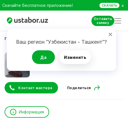
×
Скачайте бесплатное приложение!
СКАЧАТЬ
Оставить
заявку
Главная
Строительство и ремонт
Yuldashev U.
Ваш регион "Узбекистан - Ташкент"?
Yuldashev U.
Да
Изменить
Контакт мастера
Поделиться
Информация