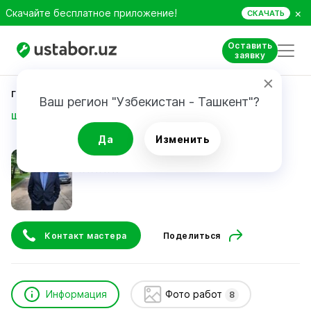
×
Скачайте бесплатное приложение!
СКАЧАТЬ
Оставить
заявку
Главная
Строительство и ремонт
Ваш регион "Узбекистан - Ташкент"?
Шомурадов Алишер
Да
Изменить
Шомурадов Алишер
Контакт мастера
Поделиться
Информация
Фото работ
8