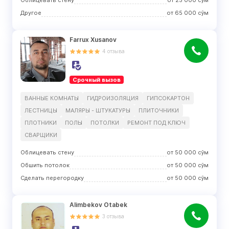
Облицевать стену
от
25 000
сўм
Другое
от
65 000
сўм
Farrux Xusanov
4
отзыва
Срочный вызов
ВАННЫЕ КОМНАТЫ
ГИДРОИЗОЛЯЦИЯ
ГИПСОКАРТОН
ЛЕСТНИЦЫ
МАЛЯРЫ - ШТУКАТУРЫ
ПЛИТОЧНИКИ
ПЛОТНИКИ
ПОЛЫ
ПОТОЛКИ
РЕМОНТ ПОД КЛЮЧ
СВАРЩИКИ
Облицевать стену
от
50 000
сўм
Обшить потолок
от
50 000
сўм
Сделать перегородку
от
50 000
сўм
Alimbekov Otabek
3
отзыва