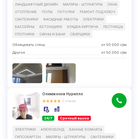
ЛАНДШАФТНЫЙ ДИЗАЙН
МАЛЯРЫ - ШТУКАТУРЫ
ОКНА
ОТОПЛЕНИЕ
ПОЛЫ
ПОТОЛКИ
РЕМОНТ ПОД КЛЮЧ
САНТЕХНИКИ
ФАСАДНЫЕ РАБОТЫ
ЭЛЕКТРИКИ
БАССЕЙНЫ
БЕТОНЩИКИ
КЛАДКА КИРПИЧА
ЛЕСТНИЦЫ
ПЛОТНИКИ
САУНЫ И БАНИ
СВАРЩИКИ
Облицевать стену
от
50 000
сўм
Другое
от
50 000
сўм
Олимжонов Нурилло
2
отзыва
24/7
Срочный вызов
ЭЛЕКТРИКИ
АЛЮКОБОНД
ВАННЫЕ КОМНАТЫ
ГИПСОКАРТОН
МАЛЯРЫ - ШТУКАТУРЫ
САНТЕХНИКИ