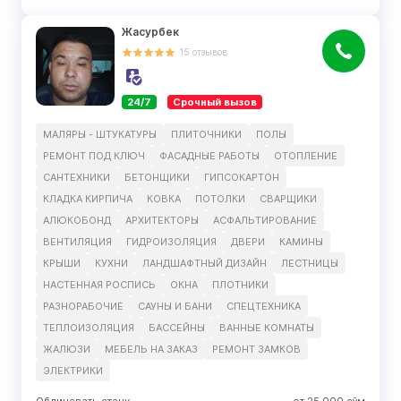
Жасурбек
15
отзывов
24/7
Срочный вызов
МАЛЯРЫ - ШТУКАТУРЫ
ПЛИТОЧНИКИ
ПОЛЫ
РЕМОНТ ПОД КЛЮЧ
ФАСАДНЫЕ РАБОТЫ
ОТОПЛЕНИЕ
САНТЕХНИКИ
БЕТОНЩИКИ
ГИПСОКАРТОН
КЛАДКА КИРПИЧА
КОВКА
ПОТОЛКИ
СВАРЩИКИ
АЛЮКОБОНД
АРХИТЕКТОРЫ
АСФАЛЬТИРОВАНИЕ
ВЕНТИЛЯЦИЯ
ГИДРОИЗОЛЯЦИЯ
ДВЕРИ
КАМИНЫ
КРЫШИ
КУХНИ
ЛАНДШАФТНЫЙ ДИЗАЙН
ЛЕСТНИЦЫ
НАСТЕННАЯ РОСПИСЬ
ОКНА
ПЛОТНИКИ
РАЗНОРАБОЧИЕ
САУНЫ И БАНИ
СПЕЦТЕХНИКА
ТЕПЛОИЗОЛЯЦИЯ
БАССЕЙНЫ
ВАННЫЕ КОМНАТЫ
ЖАЛЮЗИ
МЕБЕЛЬ НА ЗАКАЗ
РЕМОНТ ЗАМКОВ
ЭЛЕКТРИКИ