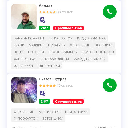
Акмаль
38
отзывов
24/7
Срочный вызов
ВАННЫЕ КОМНАТЫ
ГИПСОКАРТОН
КЛАДКА КИРПИЧА
КУХНИ
МАЛЯРЫ - ШТУКАТУРЫ
ОТОПЛЕНИЕ
ПЛОТНИКИ
ПОЛЫ
ПОТОЛКИ
РЕМОНТ ЗАМКОВ
РЕМОНТ ПОД КЛЮЧ
САНТЕХНИКИ
ТЕПЛОИЗОЛЯЦИЯ
ФАСАДНЫЕ РАБОТЫ
ЭЛЕКТРИКИ
ПЛИТОЧНИКИ
Ниязов Шухрат
18
отзывов
24/7
Срочный вызов
ОТОПЛЕНИЕ
ВЕНТИЛЯЦИЯ
ПЛИТОЧНИКИ
ГИПСОКАРТОН
БЕТОНЩИКИ