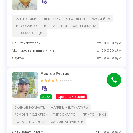
САНТЕХНИКИ
ЭЛЕКТРИКИ
ОТОПЛЕНИЕ
БАССЕЙНЫ
ГИПСОКАРТОН
ВЕНТИЛЯЦИЯ
САУНЫ И БАНИ
ТЕПЛОИЗОЛЯЦИЯ
Обшить потолок
от
30 000
сўм
Монтировать нишу или выступ
от
30 000
сўм
Другое
от
20 000
сўм
Мастер Рустам
2
отзыва
24/7
Срочный вызов
ВАННЫЕ КОМНАТЫ
МАЛЯРЫ - ШТУКАТУРЫ
РЕМОНТ ПОД КЛЮЧ
ГИПСОКАРТОН
ПЛИТОЧНИКИ
ПОЛЫ
ПОТОЛКИ
ФАСАДНЫЕ РАБОТЫ
Облицевать стену
от
150 000
сўм