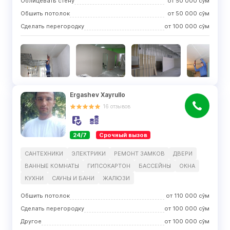
Облицевать стену
от
50 000
сўм
Обшить потолок
от
50 000
сўм
Сделать перегородку
от
100 000
сўм
Ergashev Xayrullo
16
отзывов
24/7
Срочный вызов
САНТЕХНИКИ
ЭЛЕКТРИКИ
РЕМОНТ ЗАМКОВ
ДВЕРИ
ВАННЫЕ КОМНАТЫ
ГИПСОКАРТОН
БАССЕЙНЫ
ОКНА
КУХНИ
САУНЫ И БАНИ
ЖАЛЮЗИ
Обшить потолок
от
110 000
сўм
Сделать перегородку
от
100 000
сўм
Другое
от
100 000
сўм