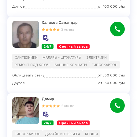
Другое
от
100 000
сўм
Халиков Самандар
2
отзыва
24/7
Срочный вызов
САНТЕХНИКИ
МАЛЯРЫ - ШТУКАТУРЫ
ЭЛЕКТРИКИ
РЕМОНТ ПОД КЛЮЧ
ВАННЫЕ КОМНАТЫ
ГИПСОКАРТОН
Облицевать стену
от
350 000
сўм
Другое
от
150 000
сўм
Дамир
2
отзыва
24/7
Срочный вызов
ГИПСОКАРТОН
ДИЗАЙН ИНТЕРЬЕРА
КРЫШИ