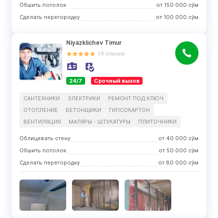
Обшить потолок
от
150 000
сўм
Сделать перегородку
от
100 000
сўм
Niyazklichev Timur
58
отзывов
24/7
Срочный вызов
САНТЕХНИКИ
ЭЛЕКТРИКИ
РЕМОНТ ПОД КЛЮЧ
ОТОПЛЕНИЕ
БЕТОНЩИКИ
ГИПСОКАРТОН
ВЕНТИЛЯЦИЯ
МАЛЯРЫ - ШТУКАТУРЫ
ПЛИТОЧНИКИ
Облицевать стену
от
40 000
сўм
Обшить потолок
от
50 000
сўм
Сделать перегородку
от
80 000
сўм