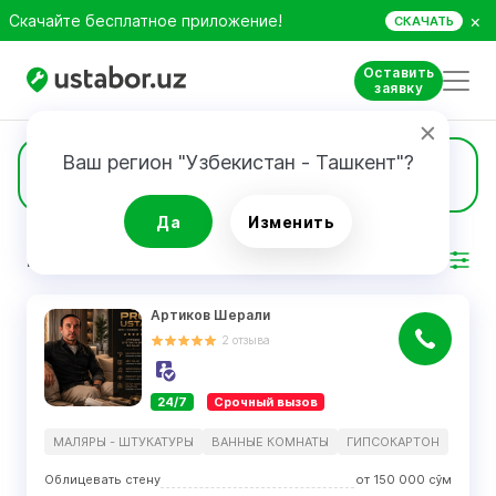
×
Скачайте бесплатное приложение!
СКАЧАТЬ
Оставить
заявку
Ваш регион "Узбекистан - Ташкент"?
1209
Гипсокартон
Да
Изменить
РЕЗУЛЬТАТ
Фильтр
Артиков Шерали
2
отзыва
24/7
Срочный вызов
МАЛЯРЫ - ШТУКАТУРЫ
ВАННЫЕ КОМНАТЫ
ГИПСОКАРТОН
Облицевать стену
от
150 000
сўм