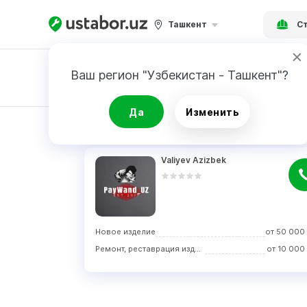
Ташкент
Ст
Ваш регион "Узбекистан - Ташкент"?
Заявка
Да
Изменить
РЕЗУЛЬТАТ
Valiyev Azizbek
Новое изделие
от
50 000
Ремонт, реставрация изделия
от
10 000