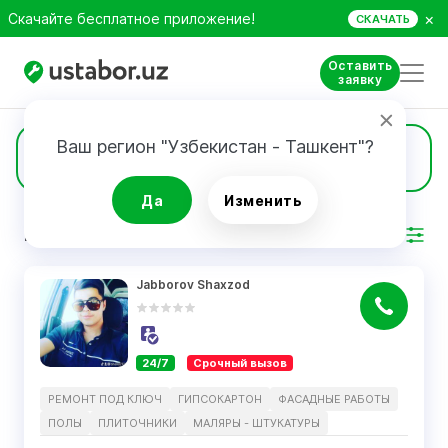
×
Скачайте бесплатное приложение!
СКАЧАТЬ
Оставить
заявку
Ваш регион "Узбекистан - Ташкент"?
37
Гипсокартон
Да
Изменить
РЕЗУЛЬТАТ
Фильтр
Jabborov Shaxzod
24/7
Срочный вызов
РЕМОНТ ПОД КЛЮЧ
ГИПСОКАРТОН
ФАСАДНЫЕ РАБОТЫ
ПОЛЫ
ПЛИТОЧНИКИ
МАЛЯРЫ - ШТУКАТУРЫ