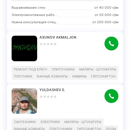
Выравнивание стен
от
40 000
сўм
Электромонтажные работы
от
50 000
сўм
Нужна консультация специалиста
от
200 000
сўм
AXUNOV AKMALJON
РЕМОНТ ПОД КЛЮЧ
ПЛИТОЧНИКИ
МАЛЯРЫ - ШТУКАТУРЫ
ПЛОТНИКИ
ВАННЫЕ КОМНАТЫ
КАМИНЫ
ГИПСОКАРТОН
YULDASHEV E.
САНТЕХНИКИ
ЭЛЕКТРИКИ
МАЛЯРЫ - ШТУКАТУРЫ
ВАННЫЕ КОМНАТЫ
ПЛИТОЧНИКИ
ГИПСОКАРТОН
ПОЛЫ