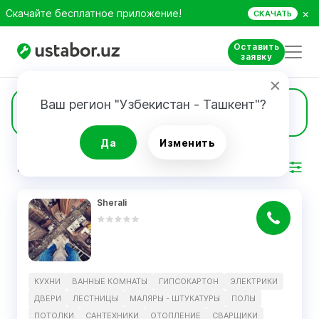
×
Скачайте бесплатное приложение!
СКАЧАТЬ
Оставить
заявку
Ваш регион "Узбекистан - Ташкент"?
12
Ванные комнаты
Да
Изменить
РЕЗУЛЬТАТ
Фильтр
Sherali
КУХНИ
ВАННЫЕ КОМНАТЫ
ГИПСОКАРТОН
ЭЛЕКТРИКИ
ДВЕРИ
ЛЕСТНИЦЫ
МАЛЯРЫ - ШТУКАТУРЫ
ПОЛЫ
ПОТОЛКИ
САНТЕХНИКИ
ОТОПЛЕНИЕ
СВАРЩИКИ