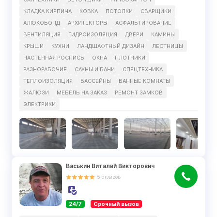
КЛАДКА КИРПИЧА
КОВКА
ПОТОЛКИ
СВАРЩИКИ
АЛЮКОБОНД
АРХИТЕКТОРЫ
АСФАЛЬТИРОВАНИЕ
ВЕНТИЛЯЦИЯ
ГИДРОИЗОЛЯЦИЯ
ДВЕРИ
КАМИНЫ
КРЫШИ
КУХНИ
ЛАНДШАФТНЫЙ ДИЗАЙН
ЛЕСТНИЦЫ
НАСТЕННАЯ РОСПИСЬ
ОКНА
ПЛОТНИКИ
РАЗНОРАБОЧИЕ
САУНЫ И БАНИ
СПЕЦТЕХНИКА
ТЕПЛОИЗОЛЯЦИЯ
БАССЕЙНЫ
ВАННЫЕ КОМНАТЫ
ЖАЛЮЗИ
МЕБЕЛЬ НА ЗАКАЗ
РЕМОНТ ЗАМКОВ
ЭЛЕКТРИКИ
Васькин Виталий Викторович
5
отзывов
24/7
Срочный вызов