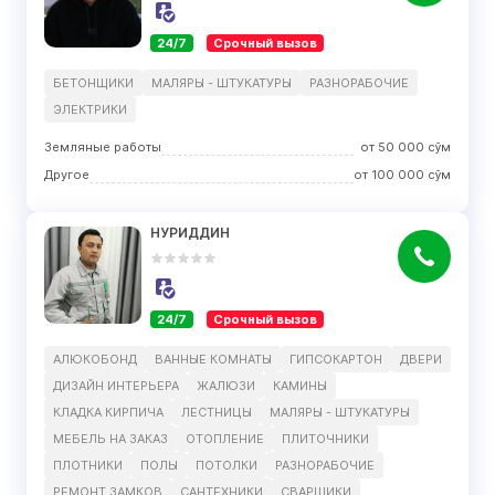
24/7
Срочный вызов
БЕТОНЩИКИ
МАЛЯРЫ - ШТУКАТУРЫ
РАЗНОРАБОЧИЕ
ЭЛЕКТРИКИ
Земляные работы
от
50 000
сўм
Другое
от
100 000
сўм
НУРИДДИН
24/7
Срочный вызов
АЛЮКОБОНД
ВАННЫЕ КОМНАТЫ
ГИПСОКАРТОН
ДВЕРИ
ДИЗАЙН ИНТЕРЬЕРА
ЖАЛЮЗИ
КАМИНЫ
КЛАДКА КИРПИЧА
ЛЕСТНИЦЫ
МАЛЯРЫ - ШТУКАТУРЫ
МЕБЕЛЬ НА ЗАКАЗ
ОТОПЛЕНИЕ
ПЛИТОЧНИКИ
ПЛОТНИКИ
ПОЛЫ
ПОТОЛКИ
РАЗНОРАБОЧИЕ
РЕМОНТ ЗАМКОВ
САНТЕХНИКИ
СВАРЩИКИ