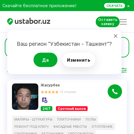
×
Скачайте бесплатное приложение!
СКАЧАТЬ
Оставить
заявку
Ваш регион "Узбекистан - Ташкент"?
273
Разнорабочие
Да
Изменить
РЕЗУЛЬТАТ
Фильтр
Жасурбек
15
отзывов
24/7
Срочный вызов
МАЛЯРЫ - ШТУКАТУРЫ
ПЛИТОЧНИКИ
ПОЛЫ
РЕМОНТ ПОД КЛЮЧ
ФАСАДНЫЕ РАБОТЫ
ОТОПЛЕНИЕ
САНТЕХНИКИ
БЕТОНЩИКИ
ГИПСОКАРТОН