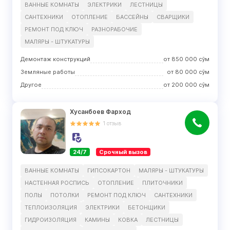
ВАННЫЕ КОМНАТЫ
ЭЛЕКТРИКИ
ЛЕСТНИЦЫ
САНТЕХНИКИ
ОТОПЛЕНИЕ
БАССЕЙНЫ
СВАРЩИКИ
РЕМОНТ ПОД КЛЮЧ
РАЗНОРАБОЧИЕ
МАЛЯРЫ - ШТУКАТУРЫ
Демонтаж конструкций
от
850 000
сўм
Земляные работы
от
80 000
сўм
Другое
от
200 000
сўм
Хусанбоев Фарход
1
отзыв
24/7
Срочный вызов
ВАННЫЕ КОМНАТЫ
ГИПСОКАРТОН
МАЛЯРЫ - ШТУКАТУРЫ
НАСТЕННАЯ РОСПИСЬ
ОТОПЛЕНИЕ
ПЛИТОЧНИКИ
ПОЛЫ
ПОТОЛКИ
РЕМОНТ ПОД КЛЮЧ
САНТЕХНИКИ
ТЕПЛОИЗОЛЯЦИЯ
ЭЛЕКТРИКИ
БЕТОНЩИКИ
ГИДРОИЗОЛЯЦИЯ
КАМИНЫ
КОВКА
ЛЕСТНИЦЫ