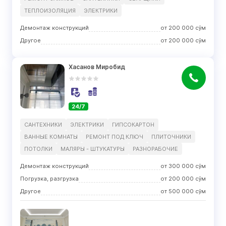
ТЕПЛОИЗОЛЯЦИЯ
ЭЛЕКТРИКИ
Демонтаж конструкций
от
200 000
сўм
Другое
от
200 000
сўм
Хасанов Миробид
24/7
САНТЕХНИКИ
ЭЛЕКТРИКИ
ГИПСОКАРТОН
ВАННЫЕ КОМНАТЫ
РЕМОНТ ПОД КЛЮЧ
ПЛИТОЧНИКИ
ПОТОЛКИ
МАЛЯРЫ - ШТУКАТУРЫ
РАЗНОРАБОЧИЕ
Демонтаж конструкций
от
300 000
сўм
Погрузка, разгрузка
от
200 000
сўм
Другое
от
500 000
сўм