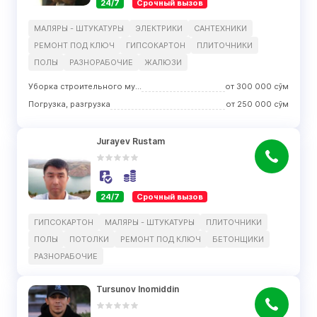
24/7
Срочный вызов
МАЛЯРЫ - ШТУКАТУРЫ
ЭЛЕКТРИКИ
САНТЕХНИКИ
РЕМОНТ ПОД КЛЮЧ
ГИПСОКАРТОН
ПЛИТОЧНИКИ
ПОЛЫ
РАЗНОРАБОЧИЕ
ЖАЛЮЗИ
Уборка строительного мусора
от
300 000
сўм
Погрузка, разгрузка
от
250 000
сўм
Jurayev Rustam
24/7
Срочный вызов
ГИПСОКАРТОН
МАЛЯРЫ - ШТУКАТУРЫ
ПЛИТОЧНИКИ
ПОЛЫ
ПОТОЛКИ
РЕМОНТ ПОД КЛЮЧ
БЕТОНЩИКИ
РАЗНОРАБОЧИЕ
Tursunov Inomiddin