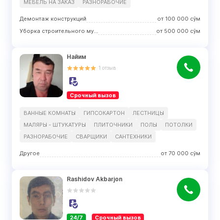
МЕБЕЛЬ НА ЗАКАЗ
РАЗНОРАБОЧИЕ
Демонтаж конструкций
от
100 000
сўм
Уборка строительного мусора
от
500 000
сўм
Найим
1
отзыв
Срочный вызов
ВАННЫЕ КОМНАТЫ
ГИПСОКАРТОН
ЛЕСТНИЦЫ
МАЛЯРЫ - ШТУКАТУРЫ
ПЛИТОЧНИКИ
ПОЛЫ
ПОТОЛКИ
РАЗНОРАБОЧИЕ
СВАРЩИКИ
САНТЕХНИКИ
Другое
от
70 000
сўм
Rashidov Akbarjon
24/7
Срочный вызов