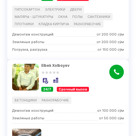
ГИПСОКАРТОН
ЭЛЕКТРИКИ
ДВЕРИ
МАЛЯРЫ - ШТУКАТУРЫ
ОКНА
ПОЛЫ
САНТЕХНИКИ
ПЛОТНИКИ
КЛАДКА КИРПИЧА
РАЗНОРАБОЧИЕ
Демонтаж конструкций
от
200 000
сўм
Земляные работы
от
200 000
сўм
Погрузка, разгрузка
от
150 000
сўм
Elbek Xolboyev
24/7
Срочный вызов
БЕТОНЩИКИ
РАЗНОРАБОЧИЕ
Демонтаж конструкций
от
100 000
сўм
Земляные работы
от
50 000
сўм