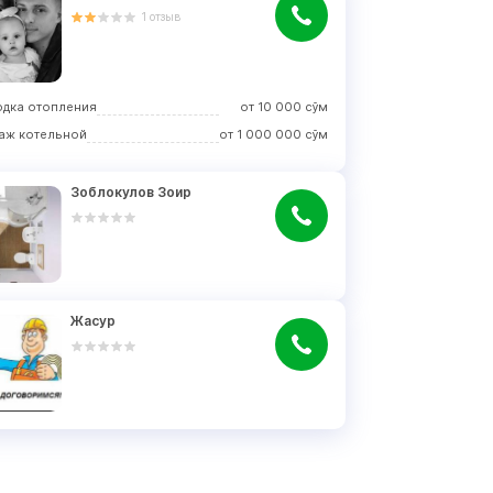
1
отзыв
одка отопления
от
10 000
сўм
аж котельной
от
1 000 000
сўм
Зоблокулов Зоир
Жасур