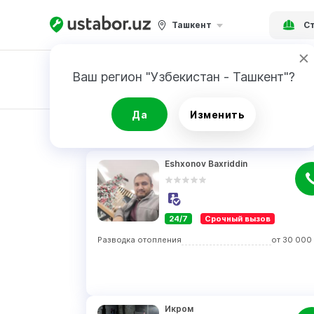
Ташкент
Ст
Ваш регион "Узбекистан - Ташкент"?
Заявка
Да
Изменить
РЕЗУЛЬТАТ
Eshxonov Baxriddin
24/7
Срочный вызов
Разводка отопления
от
30 000
Икром