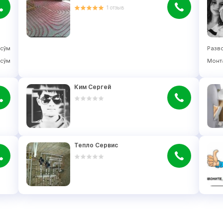
1
отзыв
сўм
Разв
сўм
Монт
Ким Сергей
Тепло Сервис