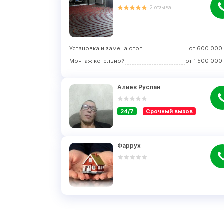
2
отзыва
Установка и замена отопительного оборудования
от
600 000
Монтаж котельной
от
1 500 000
Алиев Руслан
24/7
Срочный вызов
Фаррух