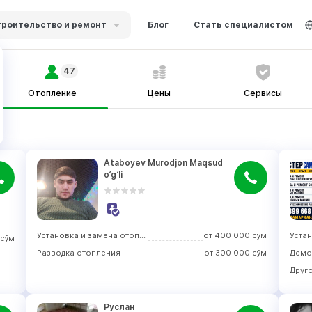
роительство и ремонт
Блог
Стать специалистом
47
Отопление
Цены
Сервисы
Ataboyev Murodjon Maqsud 
o‘g‘li
Установка и замена отопительного оборудования
от
400 000
сўм
сўм
Разводка отопления
от
300 000
сўм
Друг
Руслан