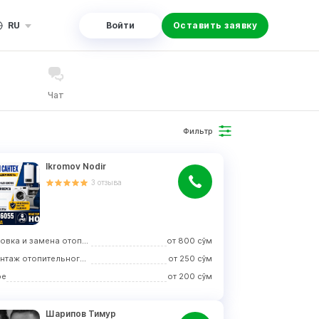
RU
Войти
Оставить заявку
Чат
Фильтр
Ikromov Nodir
3
отзыва
Установка и замена отопительного оборудования
от
800
сўм
Демонтаж отопительного оборудования
от
250
сўм
ое
от
200
сўм
Шарипов Тимур