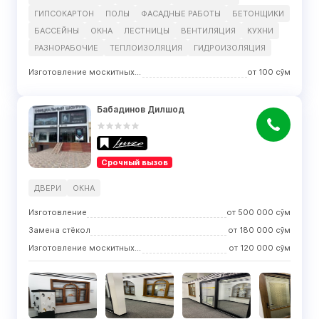
ГИПСОКАРТОН
ПОЛЫ
ФАСАДНЫЕ РАБОТЫ
БЕТОНЩИКИ
БАССЕЙНЫ
ОКНА
ЛЕСТНИЦЫ
ВЕНТИЛЯЦИЯ
КУХНИ
РАЗНОРАБОЧИЕ
ТЕПЛОИЗОЛЯЦИЯ
ГИДРОИЗОЛЯЦИЯ
Изготовление москитных сеток
от
100
сўм
Бабадинов Дилшод
Срочный вызов
ДВЕРИ
ОКНА
Изготовление
от
500 000
сўм
Замена стёкол
от
180 000
сўм
Изготовление москитных сеток
от
120 000
сўм