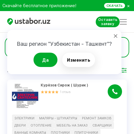
×
Скачайте бесплатное приложение!
СКАЧАТЬ
Оставить
заявку
Ваш регион "Узбекистан - Ташкент"?
13
Окна
Да
Изменить
РЕЗУЛЬТАТ
Фильтр
Курëзов Сирож ( Шурик )
1
отзыв
ЭЛЕКТРИКИ
МАЛЯРЫ - ШТУКАТУРЫ
РЕМОНТ ЗАМКОВ
ДВЕРИ
ОТОПЛЕНИЕ
МЕБЕЛЬ НА ЗАКАЗ
СВАРЩИКИ
ВАННЫЕ КОМНАТЫ
ПЛОТНИКИ
ПЛИТОЧНИКИ