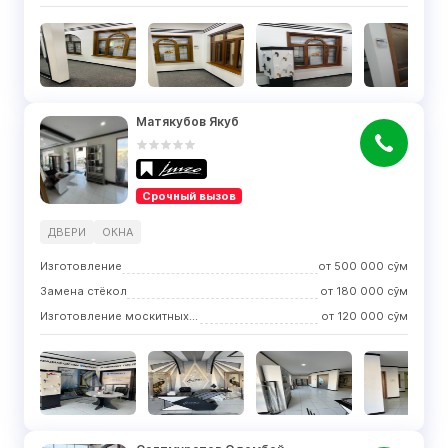
Матякубов Якуб
Срочный вызов
ДВЕРИ
ОКНА
Изготовление
от
500 000
сўм
Замена стёкол
от
180 000
сўм
Изготовление москитных сеток
от
120 000
сўм