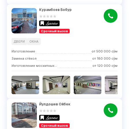
Курамбоев Бобур
Срочный вызов
ДВЕРИ
ОКНА
Изготовление
от
500 000
сўм
Замена стёкол
от
180 000
сўм
Изготовление москитных сеток
от
120 000
сўм
Йулдошев Ойбек
Срочный вызов