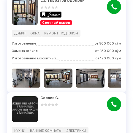
Салтмуратов Одомбой
Срочный вызов
ДВЕРИ
ОКНА
РЕМОНТ ПОД КЛЮЧ
Изготовление
от
500 000
сўм
Замена стёкол
от
180 000
сўм
Изготовление москитных сеток
от
120 000
сўм
Солаев С.
КУХНИ
ВАННЫЕ КОМНАТЫ
ЭЛЕКТРИКИ