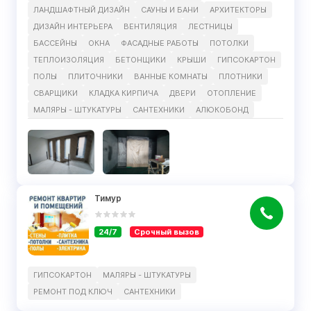
ЛАНДШАФТНЫЙ ДИЗАЙН
САУНЫ И БАНИ
АРХИТЕКТОРЫ
ДИЗАЙН ИНТЕРЬЕРА
ВЕНТИЛЯЦИЯ
ЛЕСТНИЦЫ
БАССЕЙНЫ
ОКНА
ФАСАДНЫЕ РАБОТЫ
ПОТОЛКИ
ТЕПЛОИЗОЛЯЦИЯ
БЕТОНЩИКИ
КРЫШИ
ГИПСОКАРТОН
ПОЛЫ
ПЛИТОЧНИКИ
ВАННЫЕ КОМНАТЫ
ПЛОТНИКИ
СВАРЩИКИ
КЛАДКА КИРПИЧА
ДВЕРИ
ОТОПЛЕНИЕ
МАЛЯРЫ - ШТУКАТУРЫ
САНТЕХНИКИ
АЛЮКОБОНД
Тимур
24/7
Срочный вызов
ГИПСОКАРТОН
МАЛЯРЫ - ШТУКАТУРЫ
РЕМОНТ ПОД КЛЮЧ
САНТЕХНИКИ