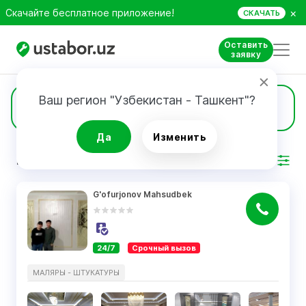
×
Скачайте бесплатное приложение!
СКАЧАТЬ
Оставить
заявку
Ваш регион "Узбекистан - Ташкент"?
40
Маляры - штукатуры
Да
Изменить
РЕЗУЛЬТАТ
Фильтр
G'ofurjonov Mahsudbek
24/7
Срочный вызов
МАЛЯРЫ - ШТУКАТУРЫ