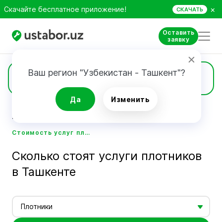
×
Скачайте бесплатное приложение!
СКАЧАТЬ
Оставить
заявку
Ваш регион "Узбекистан - Ташкент"?
Цены
Да
Изменить
Главная
Стоимость услуг мастеров - Ustabor.uz
Стоимость услуг плотников в Ташкенте - Ustabor.uz
Сколько стоят услуги плотников
в Ташкенте
Плотники