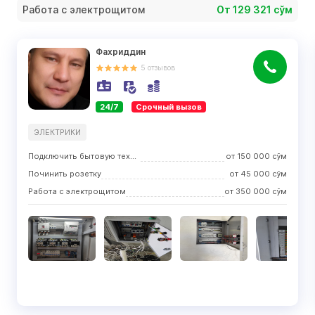
Работа с электрощитом
От 129 321 сўм
Фахриддин
5
отзывов
24/7
Срочный вызов
ЭЛЕКТРИКИ
Подключить бытовую технику
от
150 000
сўм
Починить розетку
от
45 000
сўм
Работа с электрощитом
от
350 000
сўм