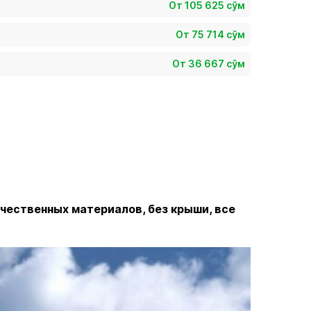
От 105 625 сўм
От 75 714 сўм
От 36 667 сўм
ачественных материалов, без крыши, все