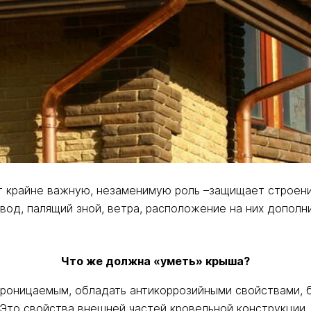
ет крайне важную, незаменимую роль –защищает строени
од, палящий зной, ветра, расположение на них дополн
Что же должна «уметь» крыша?
оницаемым, обладать антикоррозийными свойствами, бы
то свойства внешней частей кровельной конструкции.