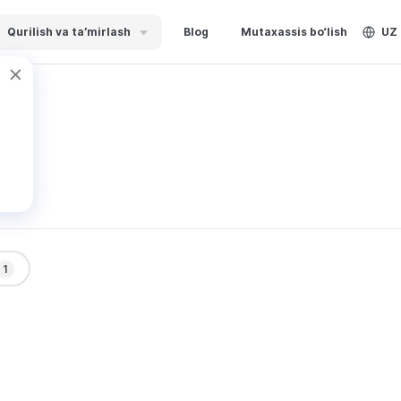
Qurilish va ta’mirlash
Blog
Mutaxassis bo‘lish
UZ
ин
1