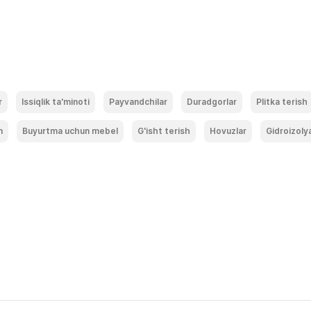
r
Issiqlik ta'minoti
Payvandchilar
Duradgorlar
Plitka terish
m
Buyurtma uchun mebel
G'isht terish
Hovuzlar
Gidroizoly