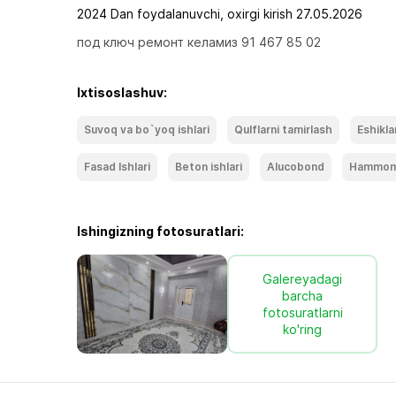
2024 Dan foydalanuvchi, oxirgi kirish 27.05.2026
под ключ ремонт келамиз 91 467 85 02
Ixtisoslashuv:
Suvoq va bo`yoq ishlari
Qulflarni tamirlash
Eshikla
Fasad Ishlari
Beton ishlari
Alucobond
Hammo
Ishingizning fotosuratlari:
Galereyadagi
barcha
fotosuratlarni
ko'ring