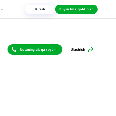
Kirish
Buyurtma qoldirish
Ustaning aloqa raqami
Ulashish