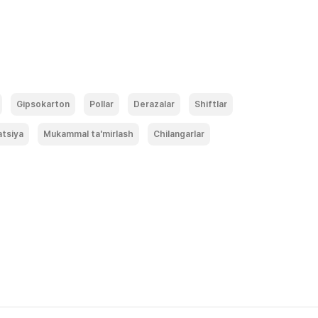
Gipsokarton
Pollar
Derazalar
Shiftlar
atsiya
Mukammal ta'mirlash
Chilangarlar