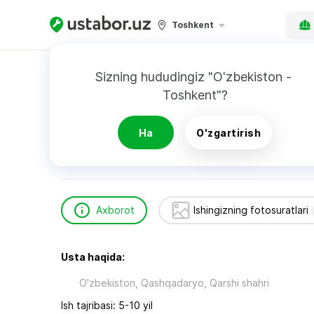
Toshkent
Bosh sahifa
Qurilish va ta’mirlash
Завкидд
Sizning hududingiz "O'zbekiston - 
Toshkent"?
Завкиддин
Ha
O'zgartirish
Axborot
Ishingizning fotosuratlari
Usta haqida:
O'zbekiston, Qashqadaryo, Qarshi shahri
Ish tajribasi: 5-10 yil