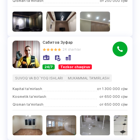
Qisman ta'mirlash
от
250 000
сўм
Сабитов Зуфар
24
sharhlar
24/7
Tezkor chaqiruv
SUVOQ VA BO`YOQ ISHLARI
MUKAMMAL TA'MIRLASH
Kapital ta'mirlash
от
1 300 000
сўм
Kosmetik ta'mirlash
от
650 000
сўм
Qisman ta'mirlash
от
650 000
сўм