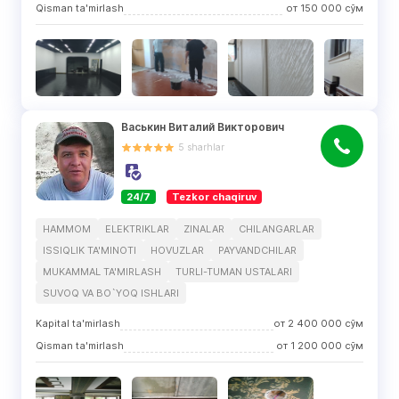
Qisman ta'mirlash
от
150 000
сўм
Васькин Виталий Викторович
5
sharhlar
24/7
Tezkor chaqiruv
HAMMOM
ELEKTRIKLAR
ZINALAR
CHILANGARLAR
ISSIQLIK TA'MINOTI
HOVUZLAR
PAYVANDCHILAR
MUKAMMAL TA'MIRLASH
TURLI-TUMAN USTALARI
SUVOQ VA BO`YOQ ISHLARI
Kapital ta'mirlash
от
2 400 000
сўм
Qisman ta'mirlash
от
1 200 000
сўм