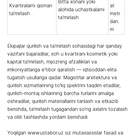
Bitta xonani yoki
Kvartiralarni qisman
at
alohida uchastkalarni
ta'mirlash
metr
ta'mirlash
dan.
m
Ekipajlar qurilish va ta'mirlash sohasidagi har qanday
vazifani bajaradilar, xoh u kvartirani kosmetik yoki
kapital ta'mirlash, mijozning afzalliklari va
imkoniyatlariga e'tibor qaratish — iqtisoddan elita
tugatish usullariga qadar. Magistrlar arxitektura va
qurilish xizmatlarining to'liq spektrini taqdim etadilar,
qurilish-montaj ishlarining barcha turlarini amalga
oshiradilar, qurilish materiallarini tanlash va etkazib
berishda, ta'mirlash tugagandan so'ng axlatni tozalash
va olib tashlashda yordam berishadi.
Yoqilgan www.ustabor.uz siz mutaxassislar fasad va