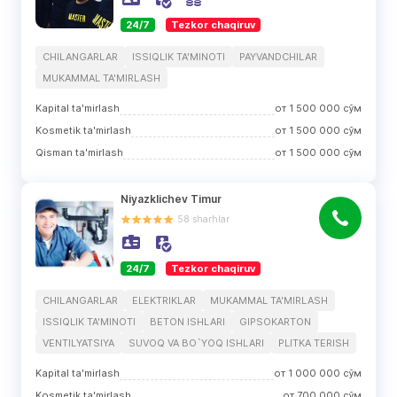
24/7
Tezkor chaqiruv
CHILANGARLAR
ISSIQLIK TA'MINOTI
PAYVANDCHILAR
MUKAMMAL TA'MIRLASH
Kapital ta'mirlash
от
1 500 000
сўм
Kosmetik ta'mirlash
от
1 500 000
сўм
Qisman ta'mirlash
от
1 500 000
сўм
Niyazklichev Timur
58
sharhlar
24/7
Tezkor chaqiruv
CHILANGARLAR
ELEKTRIKLAR
MUKAMMAL TA'MIRLASH
ISSIQLIK TA'MINOTI
BETON ISHLARI
GIPSOKARTON
VENTILYATSIYA
SUVOQ VA BO`YOQ ISHLARI
PLITKA TERISH
Kapital ta'mirlash
от
1 000 000
сўм
Kosmetik ta'mirlash
от
700 000
сўм