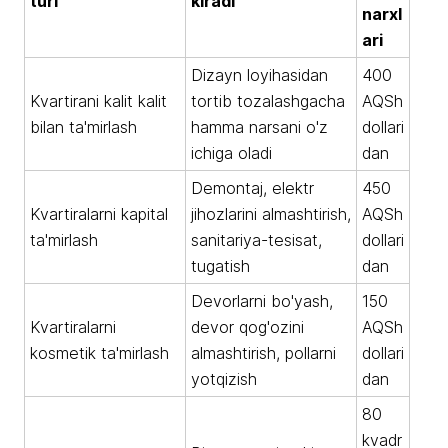
turi
kiradi
narxl
ari
Dizayn loyihasidan
400
Kvartirani kalit kalit
tortib tozalashgacha
AQSh
bilan ta'mirlash
hamma narsani o'z
dollari
ichiga oladi
dan
Demontaj, elektr
450
Kvartiralarni kapital
jihozlarini almashtirish,
AQSh
ta'mirlash
sanitariya-tesisat,
dollari
tugatish
dan
Devorlarni bo'yash,
150
Kvartiralarni
devor qog'ozini
AQSh
kosmetik ta'mirlash
almashtirish, pollarni
dollari
yotqizish
dan
80
kvadr