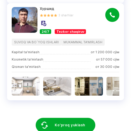
Хуршид
3
sharhlar
24/7
Tezkor chaqiruv
SUVOQ VA BO`YOQ ISHLARI
MUKAMMAL TA'MIRLASH
Kapital ta'mirlash
от
1 200 000
сўм
Kosmetik ta'mirlash
от
57 000
сўм
Qisman ta'mirlash
от
30 000
сўм
Ko'proq yuklash