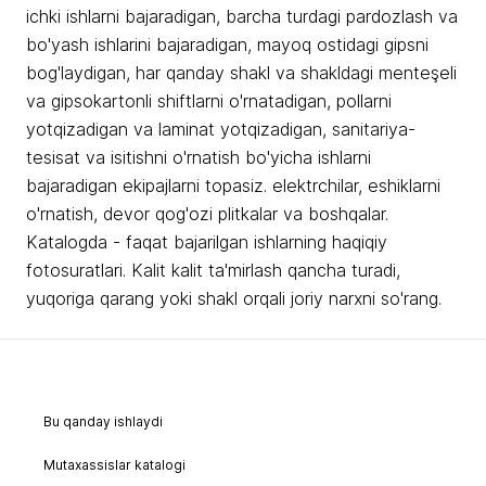
ichki ishlarni bajaradigan, barcha turdagi pardozlash va
bo'yash ishlarini bajaradigan, mayoq ostidagi gipsni
bog'laydigan, har qanday shakl va shakldagi menteşeli
va gipsokartonli shiftlarni o'rnatadigan, pollarni
yotqizadigan va laminat yotqizadigan, sanitariya-
tesisat va isitishni o'rnatish bo'yicha ishlarni
bajaradigan ekipajlarni topasiz. elektrchilar, eshiklarni
o'rnatish, devor qog'ozi plitkalar va boshqalar.
Katalogda - faqat bajarilgan ishlarning haqiqiy
fotosuratlari. Kalit kalit ta'mirlash qancha turadi,
yuqoriga qarang yoki shakl orqali joriy narxni so'rang.
Bu qanday ishlaydi
Mutaxassislar katalogi