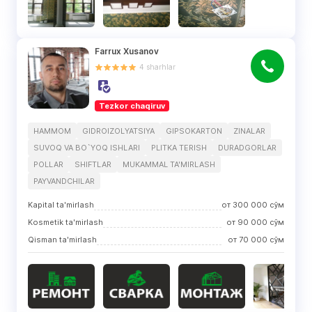
Farrux Xusanov
4
sharhlar
Tezkor chaqiruv
HAMMOM
GIDROIZOLYATSIYA
GIPSOKARTON
ZINALAR
SUVOQ VA BO`YOQ ISHLARI
PLITKA TERISH
DURADGORLAR
POLLAR
SHIFTLAR
MUKAMMAL TA'MIRLASH
PAYVANDCHILAR
Kapital ta'mirlash
от
300 000
сўм
Kosmetik ta'mirlash
от
90 000
сўм
Qisman ta'mirlash
от
70 000
сўм