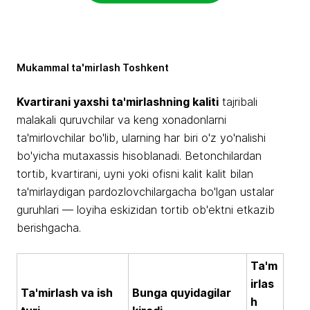
Mukammal ta'mirlash Toshkent
Kvartirani yaxshi ta'mirlashning kaliti
tajribali
malakali quruvchilar va keng xonadonlarni
ta'mirlovchilar bo'lib, ularning har biri o'z yo'nalishi
bo'yicha mutaxassis hisoblanadi. Betonchilardan
tortib, kvartirani, uyni yoki ofisni kalit kalit bilan
ta'mirlaydigan pardozlovchilargacha bo'lgan ustalar
guruhlari — loyiha eskizidan tortib ob'ektni etkazib
berishgacha.
Ta'm
irlas
Ta'mirlash va ish
Bunga quyidagilar
h