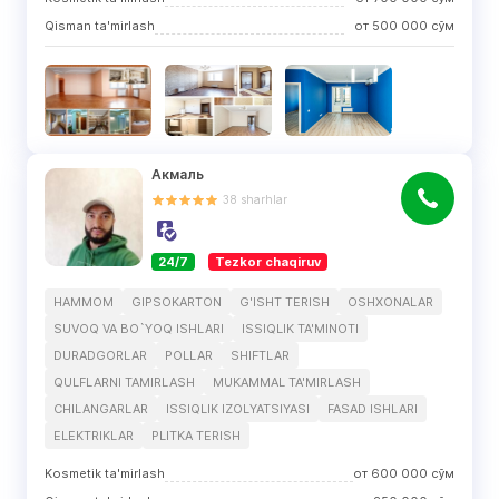
Qisman ta'mirlash
от
500 000
сўм
Акмаль
38
sharhlar
24/7
Tezkor chaqiruv
HAMMOM
GIPSOKARTON
G'ISHT TERISH
OSHXONALAR
SUVOQ VA BO`YOQ ISHLARI
ISSIQLIK TA'MINOTI
DURADGORLAR
POLLAR
SHIFTLAR
QULFLARNI TAMIRLASH
MUKAMMAL TA'MIRLASH
CHILANGARLAR
ISSIQLIK IZOLYATSIYASI
FASAD ISHLARI
ELEKTRIKLAR
PLITKA TERISH
Kosmetik ta'mirlash
от
600 000
сўм