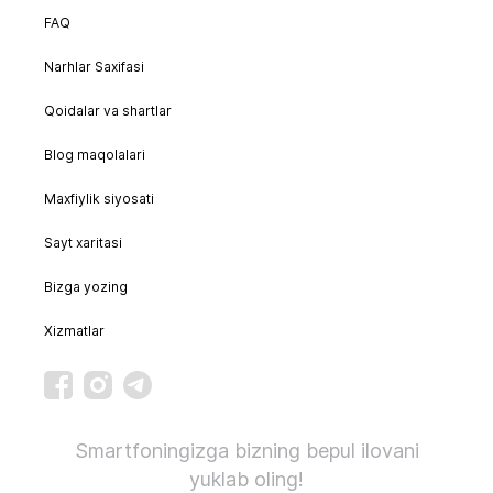
FAQ
Narhlar Saxifasi
Qoidalar va shartlar
Blog maqolalari
Maxfiylik siyosati
Sayt xaritasi
Bizga yozing
Xizmatlar
Smartfoningizga bizning bepul ilovani
yuklab oling!