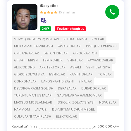
Жасурбек
15
sharhlar
24/7
Tezkor chaqiruv
SUVOQ VA BO`YOQ ISHLARI
PLITKA TERISH
POLLAR
MUKAMMAL TA'MIRLASH
FASAD ISHLARI
ISSIQLIK TA'MINOTI
CHILANGARLAR
BETON ISHLARI
GIPSOKARTON
G'ISHT TERISH
TEMIRCHILIK
SHIFTLAR
PAYVANDCHILAR
ALUCOBOND
ARXITEKTORLAR
ASFALT
VENTILYATSIYA
GIDROIZOLYATSIYA
ESHIKLAR
KAMIN ISHLARI
TOMLAR
OSHXONALAR
LANDSHAFT DIZAYNI
ZINALAR
DEVORGA RASM SOLISH
DERAZALAR
DURADGORLAR
TURLI-TUMAN USTALARI
SAUNALAR VA HAMMOMLAR
MAXSUS MOSLAMALAR
ISSIQLIK IZOLYATSIYASI
HOVUZLAR
HAMMOM
JALYUZI
BUYURTMA UCHUN MEBEL
QULFLARNI TAMIRLASH
ELEKTRIKLAR
Kapital ta'mirlash
от
800 000
сўм