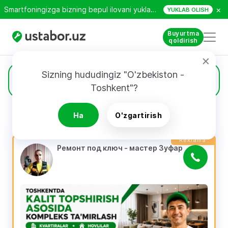
×
Smartfoningizga bizning bepul ilovani yuklab oling!
YUKLAB OLISH
Buyurtma
qoldirish
Sizning hududingiz "O'zbekiston - 
1570
Mukammal ta'mirlash
Toshkent"?
Ha
O'zgartirish
QIDIRUV NATIJALARI
Filtri
Reklama
Ремонт под ключ - мастер Зуфар