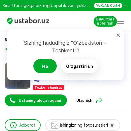
×
Smartfoningizga bizning bepul ilovani yuklab oling!
YUKLAB OLISH
Buyurtma
qoldirish
Bosh sahifa
Qurilish va ta’mirlash
Sizning hududingiz "O'zbekiston - 
Эштурсунов Шахобиддин
Toshkent"?
Эштурсунов Шахобиддин
Ha
O'zgartirish
Tezkor chaqiruv
Ustaning aloqa raqami
Ulashish
Axborot
Ishingizning fotosuratlari
8