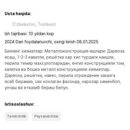
Usta haqida:
O'zbekiston, Toshkent
Ish tajribasi: 10 yildan kop
2024 Dan foydalanuvchi, oxirgi kirish 08.01.2025
Бизнинг хизматлар: Металлоконструкция ишлари: Дарвоза 
ясаш, 1-2-3 каватли, решётка хар хил турдаги накшли, 
перила темир махсулотларидан, енгил конструкцияли том, 
калитка ва бошка металл конструкцияли хизматлар. 
Дарвоза, решётка, навес, перила ограждение заказга 
ясаб берамиз, сиз хохлаган фасонда, нархлар хамёнбоп, 
улчаш ва етказиб бериш бепул.
Ixtisoslashuv:
Temirchilik
Payvandchilar